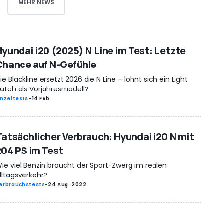
MEHR NEWS
Hyundai i20 (2025) N Line im Test: Letzte
Chance auf N-Gefühle
ie Blackline ersetzt 2026 die N Line – lohnt sich ein Light
atch als Vorjahresmodell?
inzeltests
-
14 Feb.
Tatsächlicher Verbrauch: Hyundai i20 N mit
204 PS im Test
ie viel Benzin braucht der Sport-Zwerg im realen
lltagsverkehr?
erbrauchstests
-
24 Aug. 2022