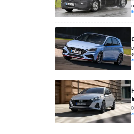
n
E
O
D
e
A
D
A