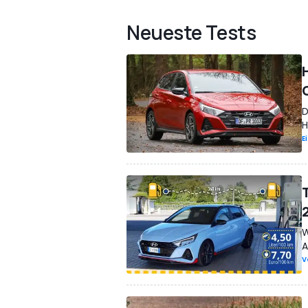
Neueste Tests
D
H
E
W
A
V