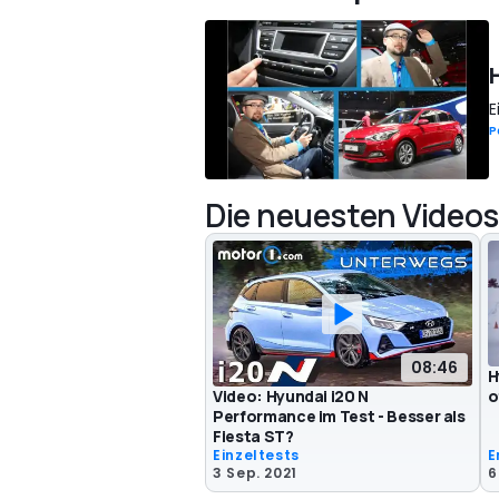
E
P
Die neuesten Videos
08:46
H
Video: Hyundai i20 N
o
Performance im Test - Besser als
Fiesta ST?
Einzeltests
E
3 Sep. 2021
6