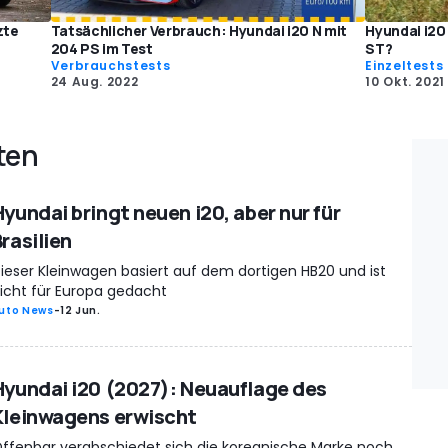
zte
Tatsächlicher Verbrauch: Hyundai i20 N mit
Hyundai i20
204 PS im Test
ST?
Verbrauchstests
Einzeltests
24 Aug. 2022
10 Okt. 2021
ten
Hyundai bringt neuen i20, aber nur für
rasilien
ieser Kleinwagen basiert auf dem dortigen HB20 und ist
icht für Europa gedacht
uto News
-
12 Jun.
Hyundai i20 (2027): Neuauflage des
Kleinwagens erwischt
ffenbar verabschiedet sich die koreanische Marke noch