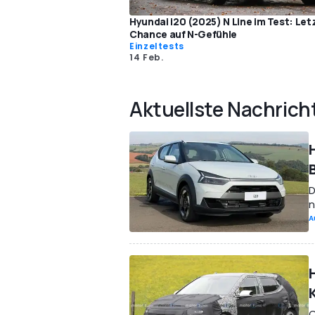
Hyundai i20 (2025) N Line im Test: Let
Chance auf N-Gefühle
Einzeltests
14 Feb.
Aktuellste Nachrich
B
D
n
A
O