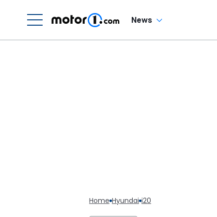
News
Home
Hyundai
i20