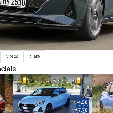
VIDEOS
BILDER
cials