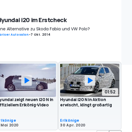
Hyundai i20 im Erstcheck
ine Alternative zu Skoda Fabia und VW Polo?
ariser Autosalon
-
7 Okt. 2014
01:52
yundai zeigt neuen i20 N in
Hyundai i20 N in Aktion
ffiziellem Erlkönig-Video
erwischt, klingt großartig
rlkönige
Erlkönige
 Mai 2020
30 Apr. 2020