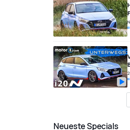
N
E
2
E
Neueste Specials