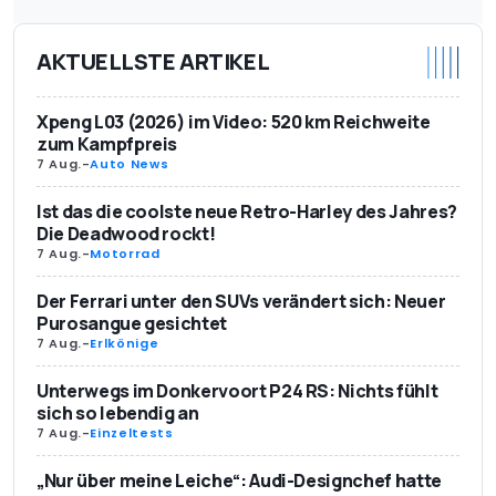
AKTUELLSTE ARTIKEL
Xpeng L03 (2026) im Video: 520 km Reichweite
zum Kampfpreis
7 Aug.
-
Auto News
Ist das die coolste neue Retro-Harley des Jahres?
Die Deadwood rockt!
7 Aug.
-
Motorrad
Der Ferrari unter den SUVs verändert sich: Neuer
Purosangue gesichtet
7 Aug.
-
Erlkönige
Unterwegs im Donkervoort P24 RS: Nichts fühlt
sich so lebendig an
7 Aug.
-
Einzeltests
„Nur über meine Leiche“: Audi-Designchef hatte