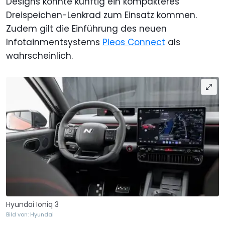
Designs könnte künftig ein kompakteres
Dreispeichen-Lenkrad zum Einsatz kommen.
Zudem gilt die Einführung des neuen
Infotainmentsystems
Pleos Connect
als
wahrscheinlich.
Hyundai Ioniq 3
Bild von: Hyundai