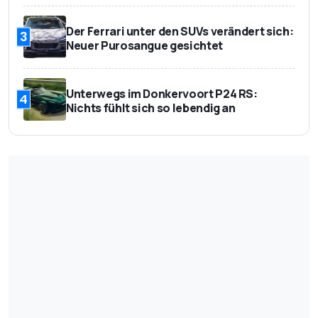
Der Ferrari unter den SUVs verändert sich:
3
Neuer Purosangue gesichtet
Unterwegs im Donkervoort P24 RS:
4
Nichts fühlt sich so lebendig an