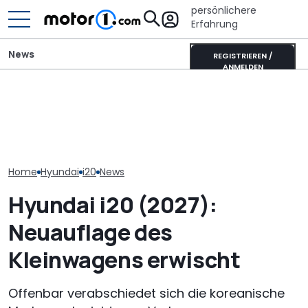
persönlichere
Erfahrung
News
REGISTRIEREN /
ANMELDEN
Hyundai Tucson (2027)
Ist das die coolste neue
Hyundai Santa
als Erlkönig erwischt:
Retro-Harley des Jahres?
startet mit o
Kanten statt Kurven
Die Deadwood rockt!
Ausstattungs
Home
Hyundai
i20
News
Hyundai i20 (2027):
Neuauflage des
Kleinwagens erwischt
Offenbar verabschiedet sich die koreanische