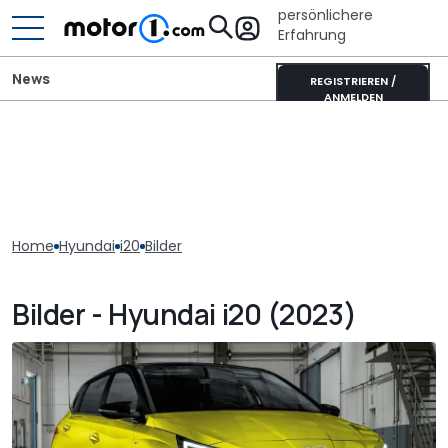
persönlichere
Erfahrung
News
REGISTRIEREN /
ANMELDEN
Home
Hyundai
i20
Bilder
Bilder - Hyundai i20 (2023)