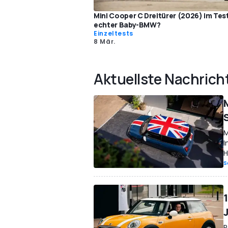
Mini Cooper C Dreitürer (2026) im Test
echter Baby-BMW?
Einzeltests
8 Mär.
Aktuellste Nachrich
M
I
H
S
R