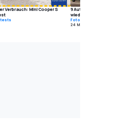
er Verbrauch: Mini Cooper S
9 Auto-Legenden, die im Retro
est
wiederauferstanden sind
tests
Fotostrecke
24 Mär. 2021