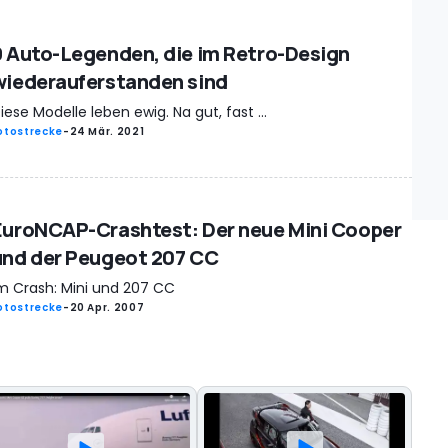
9 Auto-Legenden, die im Retro-Design
wiederauferstanden sind
iese Modelle leben ewig. Na gut, fast ...
otostrecke
-
24 Mär. 2021
EuroNCAP-Crashtest: Der neue Mini Cooper
und der Peugeot 207 CC
m Crash: Mini und 207 CC
otostrecke
-
20 Apr. 2007