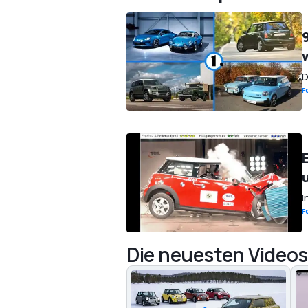
D
F
I
F
Die neuesten Videos