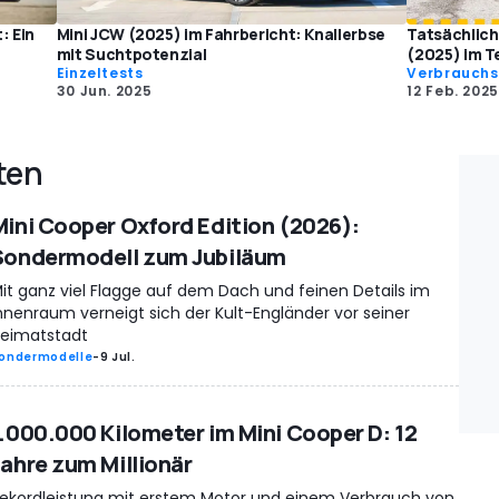
: Ein
Mini JCW (2025) im Fahrbericht: Knallerbse
Tatsächlich
mit Suchtpotenzial
(2025) im T
Einzeltests
Verbrauchs
30 Jun. 2025
12 Feb. 2025
ten
Mini Cooper Oxford Edition (2026):
Sondermodell zum Jubiläum
it ganz viel Flagge auf dem Dach und feinen Details im
nnenraum verneigt sich der Kult-Engländer vor seiner
eimatstadt
ondermodelle
-
9 Jul.
1.000.000 Kilometer im Mini Cooper D: 12
Jahre zum Millionär
ekordleistung mit erstem Motor und einem Verbrauch von