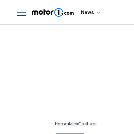
News
Home
Mini
Dreitürer