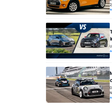
2
A
U
A
D
N
A