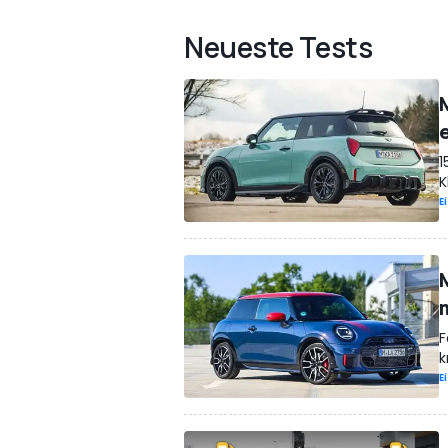
Neueste Tests
1
K
E
F
k
E