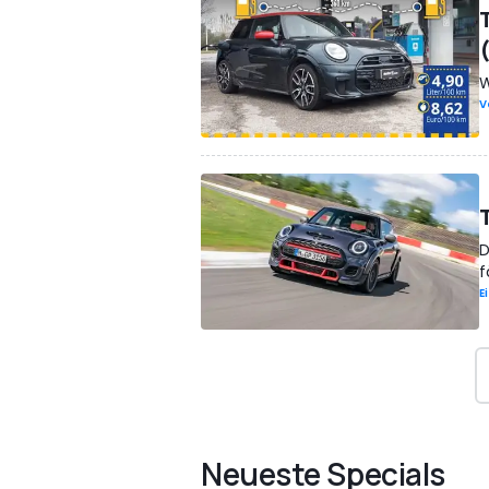
W
V
D
f
E
Neueste Specials