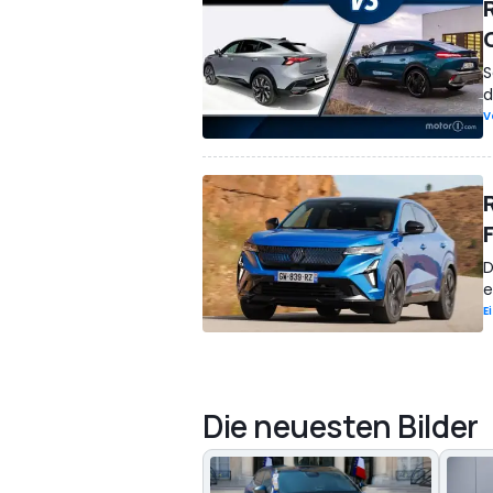
S
d
V
D
e
E
Die neuesten Bilder