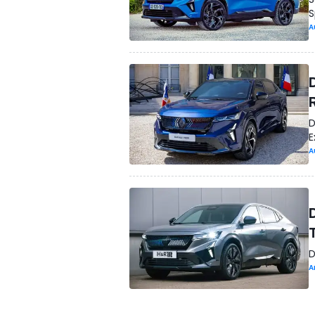
S
A
D
E
A
D
A