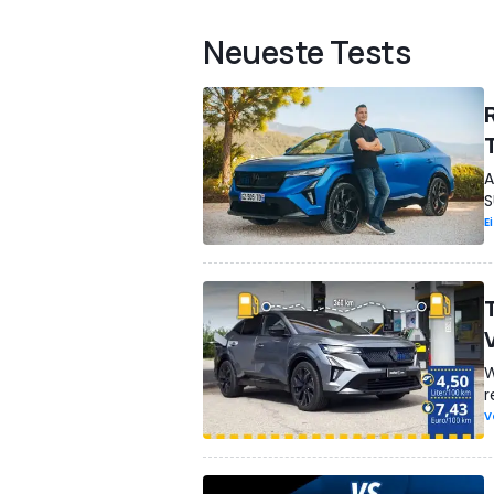
Neueste Tests
T
A
S
E
W
r
V