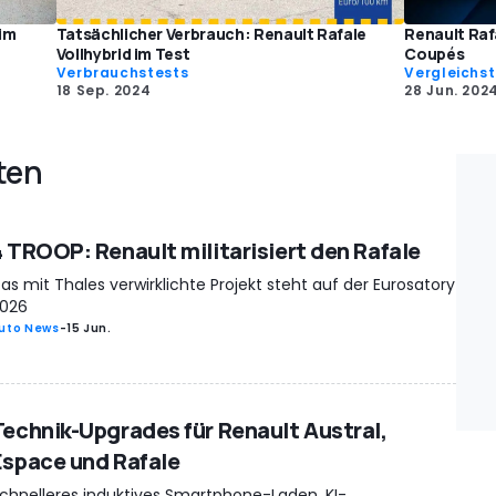
 im
Tatsächlicher Verbrauch: Renault Rafale
Renault Raf
Vollhybrid im Test
Coupés
Verbrauchstests
Vergleichst
18 Sep. 2024
28 Jun. 202
ten
4 TROOP: Renault militarisiert den Rafale
as mit Thales verwirklichte Projekt steht auf der Eurosatory
026
uto News
-
15 Jun.
Technik-Upgrades für Renault Austral,
Espace und Rafale
chnelleres induktives Smartphone-Laden, KI-