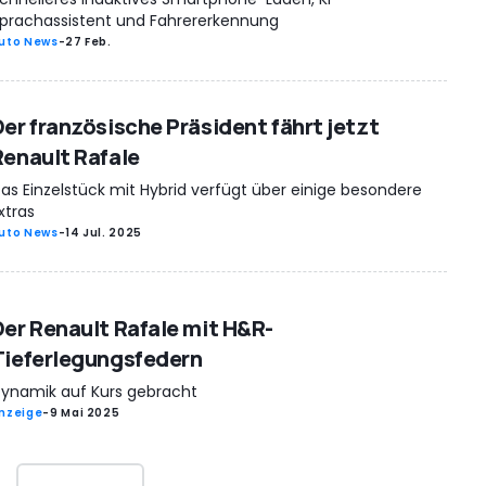
prachassistent und Fahrererkennung
uto News
-
27 Feb.
Der französische Präsident fährt jetzt
Renault Rafale
as Einzelstück mit Hybrid verfügt über einige besondere
xtras
uto News
-
14 Jul. 2025
Der Renault Rafale mit H&R-
Tieferlegungsfedern
ynamik auf Kurs gebracht
nzeige
-
9 Mai 2025