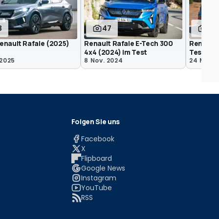
3
47
46
enault Rafale (2025)
Renault Rafale E-Tech 300
Renault 
4x4 (2024) im Test
Test
 2025
8 Nov. 2024
24 Mai 2
Folgen Sie uns
Facebook
X
Flipboard
Google News
Instagram
YouTube
RSS