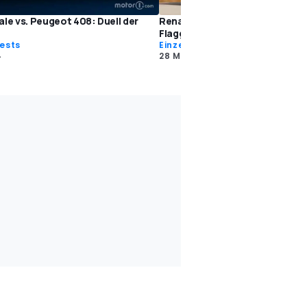
ale vs. Peugeot 408: Duell der
Renault Rafale (2024) im Test: 
Flaggschiff-tauglich?
ests
Einzeltests
4
28 Mai 2024