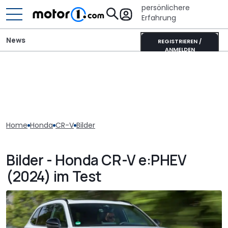
persönlichere
Erfahrung
News
REGISTRIEREN /
ANMELDEN
Home
Honda
CR-V
Bilder
Bilder - Honda CR-V e:PHEV
(2024) im Test