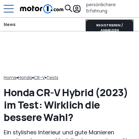
persönlichere
Erfahrung
News
REGISTRIEREN /
ANMELDEN
Ahorn CV 560 (2026) im
Adria Twin (2026): Kult-
Lucid Air Gran
Test: Lagerkoller oder
Campervan komplett
(2026) im Test
Allrounder-Glück?
neu
nur Reichweit
Home
Honda
CR-V
Tests
Honda CR-V Hybrid (2023)
im Test: Wirklich die
bessere Wahl?
Ein stylishes Interieur und gute Manieren