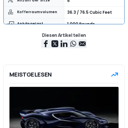
5
Anzahl der Sitze
36.3 / 76.5 Cubic Feet
Kofferraumvolumen
1,000 Pounds
Anhängelast
Diesen Artikel teilen
$32,450 + $1,245
Basispreis
Destination
$39,845
Preis der Testversion
$39,845
Preis des Testwagens
MEISTGELESEN