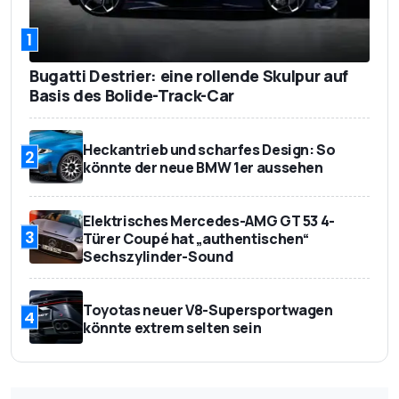
1
Bugatti Destrier: eine rollende Skulpur auf
Basis des Bolide-Track-Car
Heckantrieb und scharfes Design: So
2
könnte der neue BMW 1er aussehen
Elektrisches Mercedes-AMG GT 53 4-
3
Türer Coupé hat „authentischen“
Sechszylinder-Sound
Toyotas neuer V8-Supersportwagen
4
könnte extrem selten sein