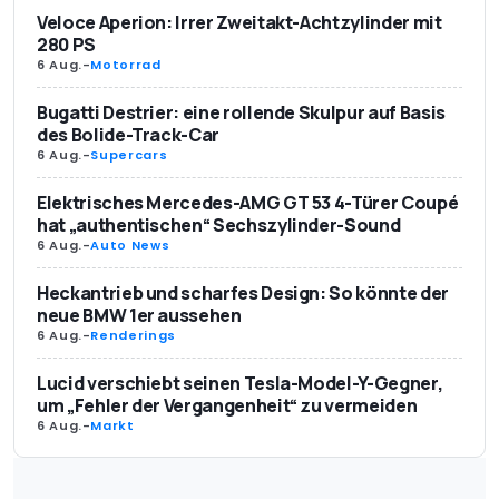
Veloce Aperion: Irrer Zweitakt-Achtzylinder mit
280 PS
6 Aug.
-
Motorrad
Bugatti Destrier: eine rollende Skulpur auf Basis
des Bolide-Track-Car
6 Aug.
-
Supercars
Elektrisches Mercedes-AMG GT 53 4-Türer Coupé
hat „authentischen“ Sechszylinder-Sound
6 Aug.
-
Auto News
Heckantrieb und scharfes Design: So könnte der
neue BMW 1er aussehen
6 Aug.
-
Renderings
Lucid verschiebt seinen Tesla-Model-Y-Gegner,
um „Fehler der Vergangenheit“ zu vermeiden
6 Aug.
-
Markt