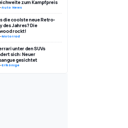
eichweite zum Kampfpreis
-
Auto News
as die coolste neue Retro-
y des Jahres? Die
wood rockt!
-
Motorrad
errari unter den SUVs
dert sich: Neuer
sangue gesichtet
-
Erlkönige