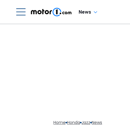
News
Home
Honda
Jazz
News