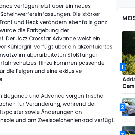
ance verfügen jetzt über ein neues
 Scheinwerfereinfassungen. Die stärker
MEI
ront und Heck verändern ebenfalls ganz
 wurde die Farbgebung der
t. Der Jazz Crosstar Advance weist ein
r Kühlergrill verfügt über ein akzentuiertes
insätze im überarbeiteten Stoßfänger
nterfahrschutzes. Hinzu kommen passende
1
ür die Felgen und eine exklusive
Adri
e.
Camp
en Elegance und Advance sorgen frische
flächen für Veränderung, während der
2
itzpolster sowie Änderungen an
konsole und am Zweispeichenlenkrad verfügt.
3