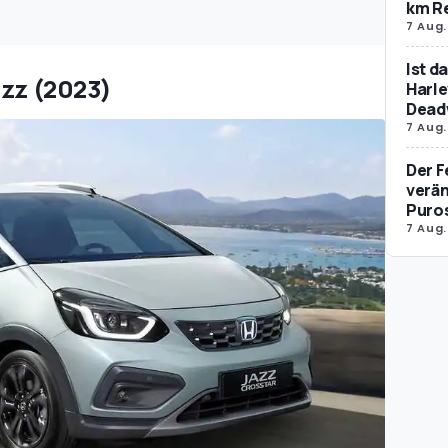
km R
7 Aug.
Ist d
azz (2023)
Harle
Dead
7 Aug.
Der F
verän
Puro
7 Aug.