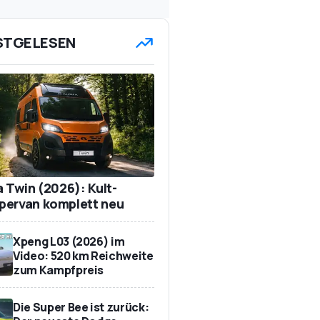
STGELESEN
a Twin (2026): Kult-
ervan komplett neu
Xpeng L03 (2026) im
Video: 520 km Reichweite
zum Kampfpreis
Die Super Bee ist zurück: