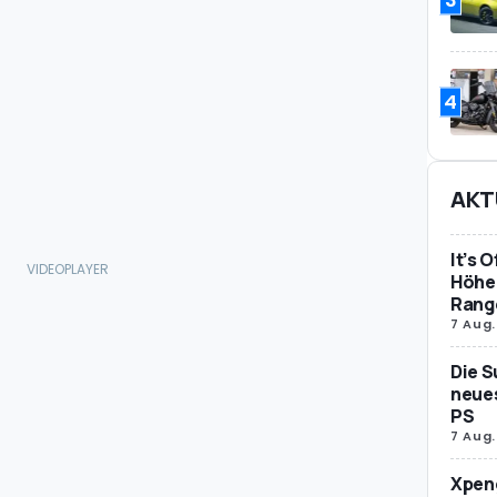
4
AKT
It’s 
Höher
Rang
7 Aug.
Die S
neues
PS
7 Aug.
Xpeng