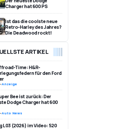
Der neueste Dodge
Charger hat 600 PS
Ist das die coolste neue
Retro-Harley des Jahres?
Die Deadwood rockt!
UELLSTE ARTIKEL
Offroad-Time: H&R-
legungsfedern für den Ford
er
-
Anzeige
uper Bee ist zurück: Der
te Dodge Charger hat 600
-
Auto News
 L03 (2026) im Video: 520