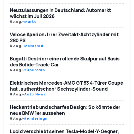
Neuzulassungen in Deutschland: Automarkt
wächst im Juli 2026
6 Aug.
-
Markt
Veloce Aperion: Irrer Zweitakt-Achtzylinder mit
280 PS
6 Aug.
-
Motorrad
Bugatti Destrier: eine rollende Skulpur auf Basis
des Bolide-Track-Car
6 Aug.
-
Supercars
Elektrisches Mercedes-AMG GT 53 4-Türer Coupé
hat „authentischen“ Sechszylinder-Sound
6 Aug.
-
Auto News
Heckantrieb und scharfes Design: So könnte der
neue BMW 1er aussehen
6 Aug.
-
Renderings
Lucid verschiebt seinen Tesla-Model-Y-Gegner,