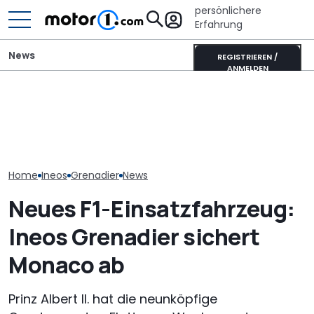
persönlichere
Erfahrung
News
REGISTRIEREN /
ANMELDEN
Elektrisches Mercedes-
AMG GT 53 4-Türer
Adria Twin (2026): Kult-
Neuer Audi Q
Coupé hat
Campervan komplett
Zweite Genera
„authentischen“
neu
SUV-Coupés b
Sechszylinder-Sound
Home
Ineos
Grenadier
News
Neues F1-Einsatzfahrzeug:
Ineos Grenadier sichert
Monaco ab
Prinz Albert II. hat die neunköpfige