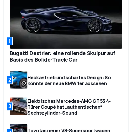
1
Bugatti Destrier: eine rollende Skulpur auf
Basis des Bolide-Track-Car
Heckantrieb und scharfes Design: So
2
könnte der neue BMW 1er aussehen
Elektrisches Mercedes-AMG GT 53 4-
3
Türer Coupé hat „authentischen“
Sechszylinder-Sound
Toyotas neuer V8-Supersportwagen