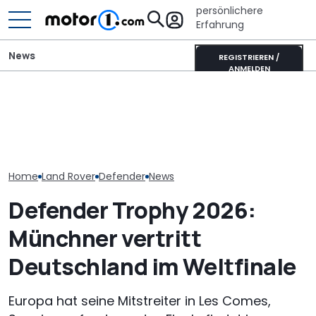
persönlichere
Erfahrung
News
REGISTRIEREN /
ANMELDEN
Buuuh! Land Rover muss
dem BMW-V8 des
Adria Twin (2026): Kult-
Erwischt: Rang
Defender fast 100 PS
Campervan komplett
Sport bekomm
streichen
neu
umfassendes F
Home
Land Rover
Defender
News
Defender Trophy 2026:
Münchner vertritt
Deutschland im Weltfinale
Europa hat seine Mitstreiter in Les Comes,