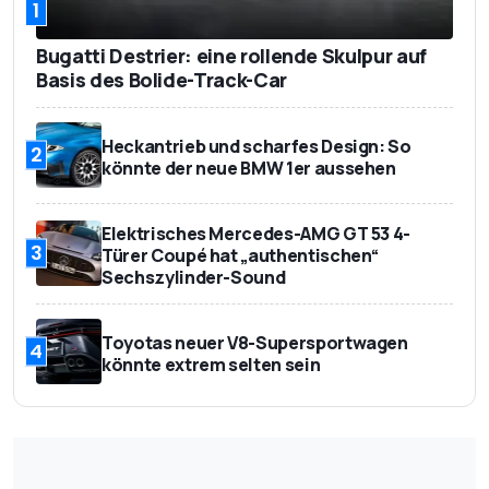
1
Bugatti Destrier: eine rollende Skulpur auf
Basis des Bolide-Track-Car
Heckantrieb und scharfes Design: So
2
könnte der neue BMW 1er aussehen
Elektrisches Mercedes-AMG GT 53 4-
3
Türer Coupé hat „authentischen“
Sechszylinder-Sound
Toyotas neuer V8-Supersportwagen
4
könnte extrem selten sein