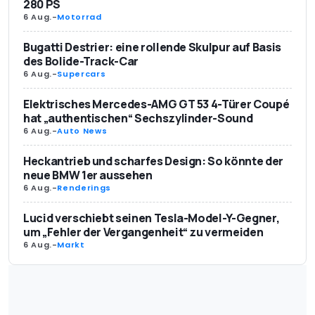
280 PS
6 Aug.
-
Motorrad
Bugatti Destrier: eine rollende Skulpur auf Basis
des Bolide-Track-Car
6 Aug.
-
Supercars
Elektrisches Mercedes-AMG GT 53 4-Türer Coupé
hat „authentischen“ Sechszylinder-Sound
6 Aug.
-
Auto News
Heckantrieb und scharfes Design: So könnte der
neue BMW 1er aussehen
6 Aug.
-
Renderings
Lucid verschiebt seinen Tesla-Model-Y-Gegner,
um „Fehler der Vergangenheit“ zu vermeiden
6 Aug.
-
Markt