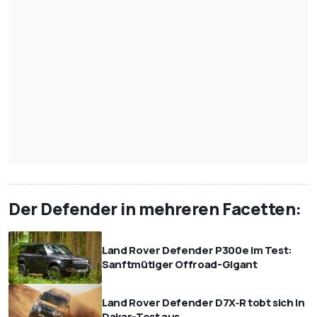
Der Defender in mehreren Facetten:
Land Rover Defender P300e im Test:
Sanftmütiger Offroad-Gigant
Land Rover Defender D7X‑R tobt sich in
Dakar-Test aus