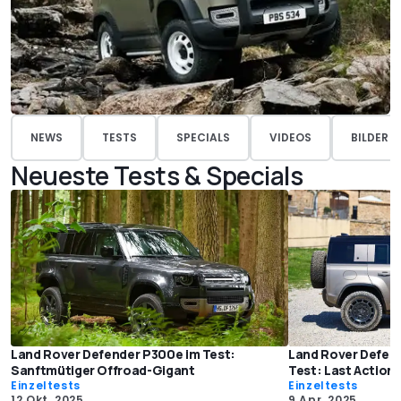
NEWS
TESTS
SPECIALS
VIDEOS
BILDER
Neueste Tests & Specials
Land Rover Defender P300e im Test:
Land Rover Defend
Sanftmütiger Offroad-Gigant
Test: Last Action
Einzeltests
Einzeltests
12 Okt. 2025
9 Apr. 2025