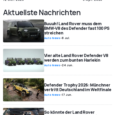
Aktuellste Nachrichten
Buuuh! Land Rover muss dem
BMW-V8 des Defender fast 100 PS
streichen
Auto News
-
8 Jul.
Vier alte Land Rover Defender V8
werden zum bunten Harlekin
Auto News
-
24 Jun.
Defender Trophy 2026: Münchner
vertritt Deutschland im Weltfinale
Auto News
-
17 Jun.
So könnte der Land Rover