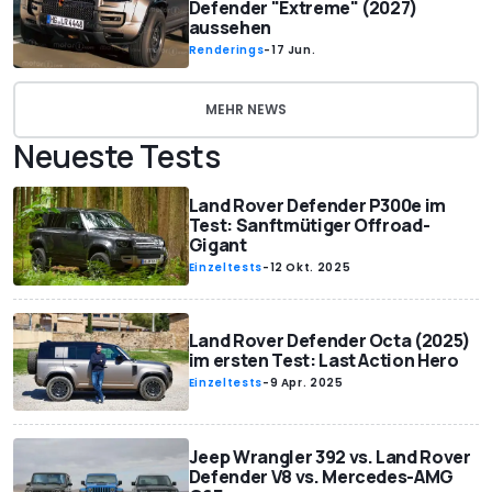
Defender "Extreme" (2027)
aussehen
Renderings
-
17 Jun.
MEHR NEWS
Neueste Tests
Land Rover Defender P300e im
Test: Sanftmütiger Offroad-
Gigant
Einzeltests
-
12 Okt. 2025
Land Rover Defender Octa (2025)
im ersten Test: Last Action Hero
Einzeltests
-
9 Apr. 2025
Jeep Wrangler 392 vs. Land Rover
Defender V8 vs. Mercedes-AMG