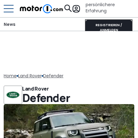
persönlichere
Erfahrung
News
REGISTRIEREN /
ANMELDEN
Home
Land Rover
Defender
Land Rover
Defender