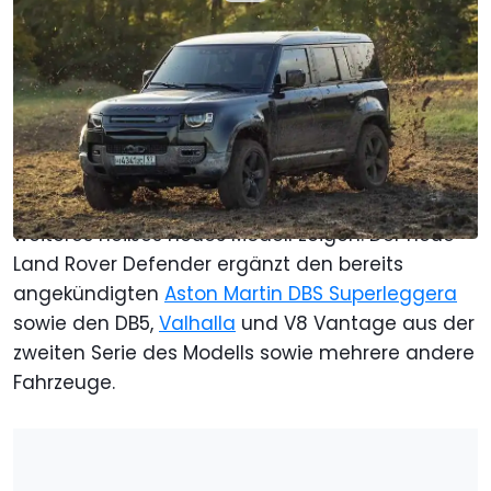
Von
: Anthony Karr
Übersetzt von
:
Roland Hildebrandt
13. Nov. 2019
um
18:02 Uhr
Als bevorzugte Quelle Motor1.com
auf Google hinzufügen
Der 25. Film in der James-Bond-Reihe, der im
April nächsten Jahres erscheinen soll, wird ein
weiteres heißes neues Modell zeigen. Der neue
Land Rover Defender ergänzt den bereits
angekündigten
Aston Martin DBS Superleggera
sowie den DB5,
Valhalla
und V8 Vantage aus der
zweiten Serie des Modells sowie mehrere andere
Fahrzeuge.