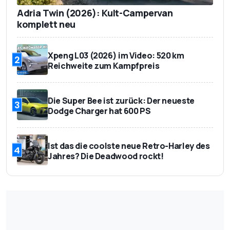
Adria Twin (2026): Kult-Campervan
komplett neu
Xpeng L03 (2026) im Video: 520 km
2
Reichweite zum Kampfpreis
Die Super Bee ist zurück: Der neueste
3
Dodge Charger hat 600 PS
Ist das die coolste neue Retro-Harley des
4
Jahres? Die Deadwood rockt!