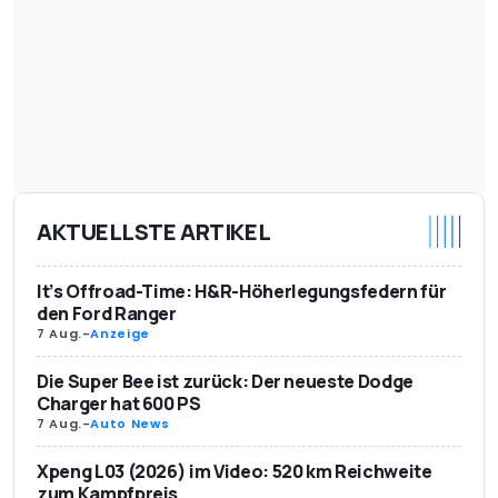
AKTUELLSTE ARTIKEL
It’s Offroad-Time: H&R-Höherlegungsfedern für
den Ford Ranger
7 Aug.
-
Anzeige
Die Super Bee ist zurück: Der neueste Dodge
Charger hat 600 PS
7 Aug.
-
Auto News
Xpeng L03 (2026) im Video: 520 km Reichweite
zum Kampfpreis