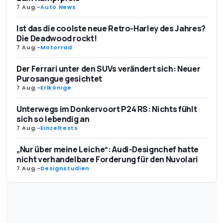
7 Aug.
-
Auto News
Ist das die coolste neue Retro-Harley des Jahres?
Die Deadwood rockt!
7 Aug.
-
Motorrad
Der Ferrari unter den SUVs verändert sich: Neuer
Purosangue gesichtet
7 Aug.
-
Erlkönige
Unterwegs im Donkervoort P24 RS: Nichts fühlt
sich so lebendig an
7 Aug.
-
Einzeltests
„Nur über meine Leiche“: Audi-Designchef hatte
nicht verhandelbare Forderung für den Nuvolari
7 Aug.
-
Designstudien