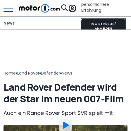
persönlichere
Erfahrung
News
REGISTRIEREN /
ANMELDEN
Buuuh! Land Rover muss
dem BMW-V8 des
It’s Offroad-Time: H&R-
Erwischt: Rang
Defender fast 100 PS
Höherlegungsfedern für
Sport bekomm
streichen
den Ford Ranger
umfassendes F
Home
Land Rover
Defender
News
Land Rover Defender wird
der Star im neuen 007-Film
Auch ein Range Rover Sport SVR spielt mit