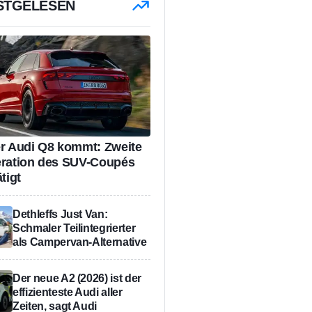
STGELESEN
r Audi Q8 kommt: Zweite
ration des SUV-Coupés
tigt
Dethleffs Just Van:
Schmaler Teilintegrierter
als Campervan-Alternative
Der neue A2 (2026) ist der
effizienteste Audi aller
Zeiten, sagt Audi