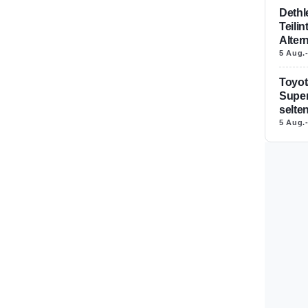
Dethl
Teili
Alter
5 Aug.
Toyot
Super
selte
5 Aug.