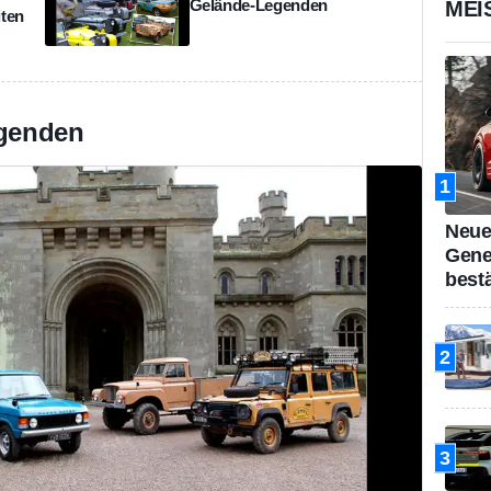
Gelände-Legenden
MEI
iten
egenden
1
Neue
Gene
bestä
2
3