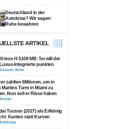
Deutschland in der
Autokrise? Wir sagen:
Ruhe bewahren
UELLSTE ARTIKEL
 Kreos H 5109 MB: So will der
Luxus-Integrierte punkten
-
Caravan Salon
zer zahlten Millionen, um in
 Martins Turm in Miami zu
n. Nun soll er Risse haben
-
Design
ai Tucson (2027) als Erlkönig
cht: Kanten statt Kurven
-
Erlkönige