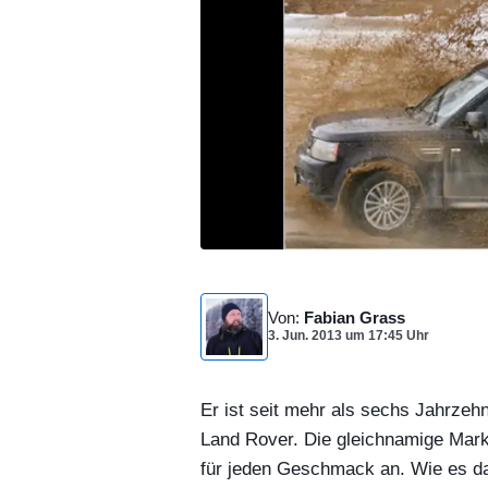
Von
:
Fabian Grass
3. Jun. 2013
um
17:45 Uhr
Er ist seit mehr als sechs Jahrzeh
Land Rover. Die gleichnamige Marke
für jeden Geschmack an. Wie es da