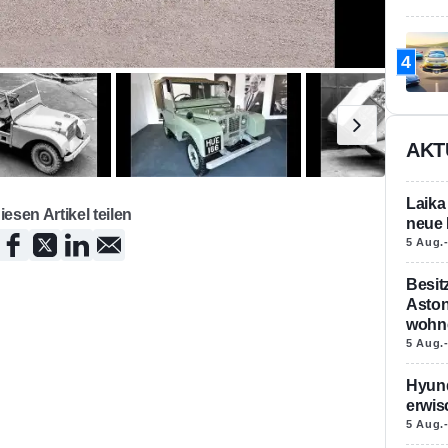
4
AKT
Laika
iesen Artikel teilen
neue 
5 Aug.
Besit
Aston
wohne
5 Aug.
Hyund
erwis
5 Aug.