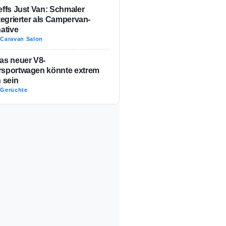
effs Just Van: Schmaler
ntegrierter als Campervan-
native
-
Caravan Salon
as neuer V8-
sportwagen könnte extrem
n sein
-
Gerüchte