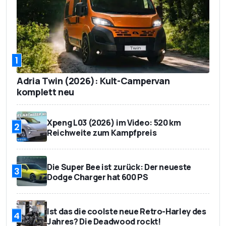
1
Adria Twin (2026): Kult-Campervan
komplett neu
Xpeng L03 (2026) im Video: 520 km
2
Reichweite zum Kampfpreis
Die Super Bee ist zurück: Der neueste
3
Dodge Charger hat 600 PS
Ist das die coolste neue Retro-Harley des
4
Jahres? Die Deadwood rockt!