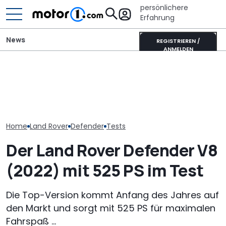
persönlichere
Erfahrung
News
REGISTRIEREN /
ANMELDEN
Erwischt: Range Rover
Pössl Roadstar XL Evo
Mitsubishi Gra
Sport bekommt ein
(2026): Der X wird
Mildhybrid (20
umfassendes Facelift
erwachsen
Erfreulich nor
Home
Land Rover
Defender
Tests
Der Land Rover Defender V8
(2022) mit 525 PS im Test
Die Top-Version kommt Anfang des Jahres auf
den Markt und sorgt mit 525 PS für maximalen
Fahrspaß ...