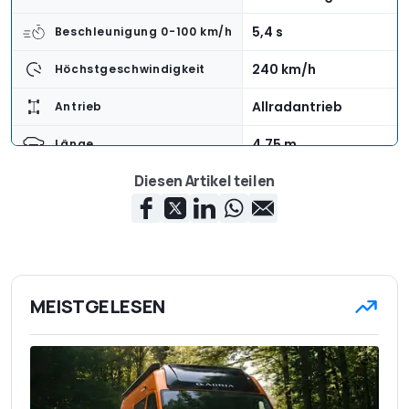
5,4 s
Beschleunigung 0-100 km/h
240 km/h
Höchstgeschwindigkeit
Allradantrieb
Antrieb
4,75 m
Länge
Diesen Artikel teilen
1,99 m
Breite
1,96 m
Höhe
2.603 kg
Leergewicht
5
Anzahl der Sitze
MEISTGELESEN
786 l
Kofferraumvolumen
ab 137.300 Euro
Basispreis