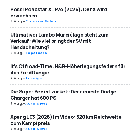
Pössl Roadstar XL Evo (2026): Der X wird
erwachsen
8 Aug.
-
Caravan Salon
Ultimativer Lambo Murciélago steht zum
Verkauf: Wie viel bringt der SV mit
Handschaltung?
8 Aug.
-
Supercars
It’s Offroad-Time: H&R-Höherlegungsfedern für
den Ford Ranger
7 Aug.
-
Anzeige
Die Super Bee ist zurück: Der neueste Dodge
Charger hat 600 PS
7 Aug.
-
Auto News
Xpeng L03 (2026) im Video: 520 km Reichweite
zum Kampfpreis
7 Aug.
-
Auto News