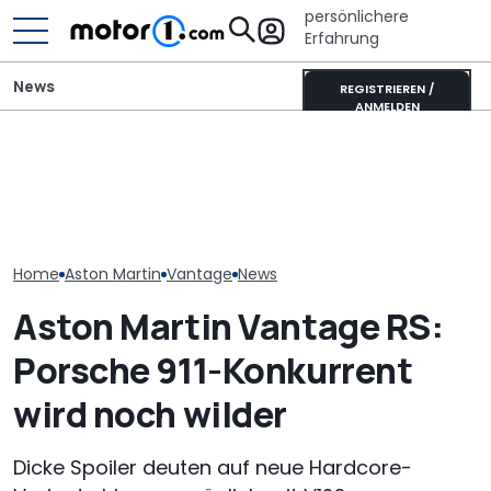
persönlichere
Erfahrung
News
REGISTRIEREN /
ANMELDEN
Der nächste Chevy
Besitzer zahlte
Aston Martin DB12 S
Camaro könnte eine
um in Aston M
(2026): Sondereditionen
viertürige Sportlimousine
in Miami zu w
für Pebble Beach
werden
soll er Risse 
Home
Aston Martin
Vantage
News
Aston Martin Vantage RS:
Porsche 911-Konkurrent
wird noch wilder
Dicke Spoiler deuten auf neue Hardcore-