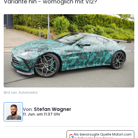
Variante hin - womöglich mit V12?
Bild von:
Automedia
Von
:
Stefan Wagner
11. Jun.
um
11:37 Uhr
Als bevorzugte Quelle Motor1.com