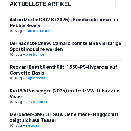
AKTUELLSTE ARTIKEL
Aston Martin DB12 S (2026): Sondereditionen für
Pebble Beach
10 Aug.
-
Pebble Beach
Der nächste Chevy Camaro könnte eine viertürige
Sportlimousine werden
10 Aug.
-
Gerüchte
Rezvani Beast X enthüllt: 1.560-PS-Hypercar auf
Corvette-Basis
10 Aug.
-
Supercars
Kia PV5 Passenger (2026) im Test: VW ID. Buzz im
Visier
10 Aug.
-
Einzeltests
Mercedes-AMG GT SUV: Geheimes E-Flaggschiff
zeigt sich auf Teaser
10 Aug.
-
Teaser