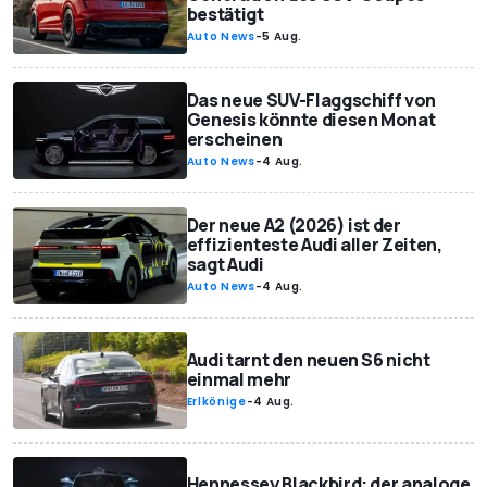
bestätigt
Auto News
-
5 Aug.
Das neue SUV-Flaggschiff von
Genesis könnte diesen Monat
erscheinen
Auto News
-
4 Aug.
Der neue A2 (2026) ist der
effizienteste Audi aller Zeiten,
sagt Audi
Auto News
-
4 Aug.
Audi tarnt den neuen S6 nicht
einmal mehr
Erlkönige
-
4 Aug.
Hennessey Blackbird: der analoge