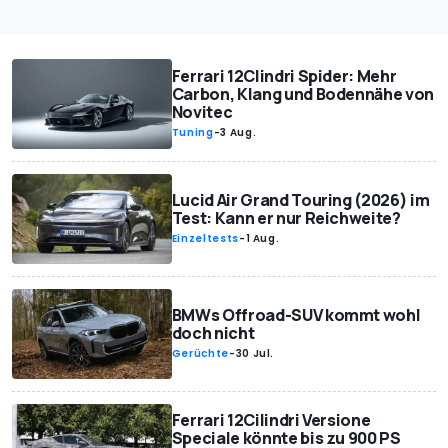
Ferrari 12Clindri Spider: Mehr
Carbon, Klang und Bodennähe von
Novitec
Tuning
-
3 Aug.
Lucid Air Grand Touring (2026) im
Test: Kann er nur Reichweite?
Einzeltests
-
1 Aug.
BMWs Offroad-SUV kommt wohl
doch nicht
Gerüchte
-
30 Jul.
Ferrari 12Cilindri Versione
Speciale könnte bis zu 900 PS