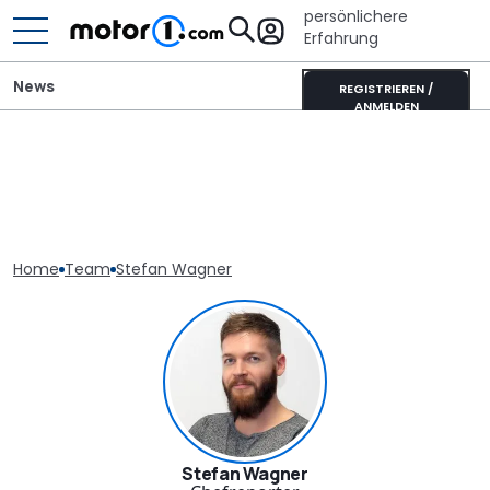
persönlichere
Erfahrung
News
REGISTRIEREN /
ANMELDEN
Home
Team
Stefan Wagner
Stefan Wagner