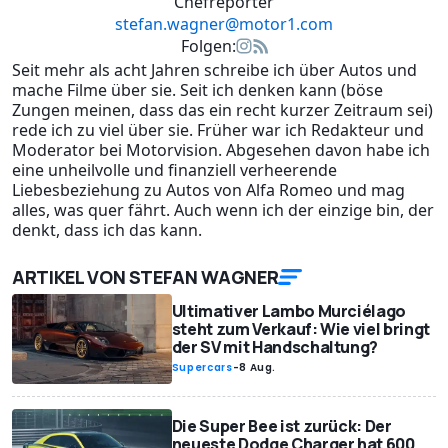
Chefreporter
stefan.wagner@motor1.com
Folgen:
Seit mehr als acht Jahren schreibe ich über Autos und
mache Filme über sie. Seit ich denken kann (böse
Zungen meinen, dass das ein recht kurzer Zeitraum sei)
rede ich zu viel über sie. Früher war ich Redakteur und
Moderator bei Motorvision. Abgesehen davon habe ich
eine unheilvolle und finanziell verheerende
Liebesbeziehung zu Autos von Alfa Romeo und mag
alles, was quer fährt. Auch wenn ich der einzige bin, der
denkt, dass ich das kann.
ARTIKEL VON STEFAN WAGNER
Ultimativer Lambo Murciélago
steht zum Verkauf: Wie viel bringt
der SV mit Handschaltung?
Supercars
-
8 Aug.
Die Super Bee ist zurück: Der
neueste Dodge Charger hat 600