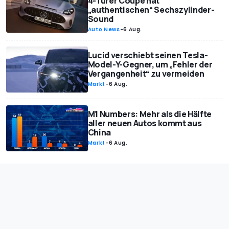
4-Türer Coupé hat
„authentischen“ Sechszylinder-
Sound
Auto News
-
6 Aug.
Lucid verschiebt seinen Tesla-
Model-Y-Gegner, um „Fehler der
Vergangenheit“ zu vermeiden
Markt
-
6 Aug.
M1 Numbers: Mehr als die Hälfte
aller neuen Autos kommt aus
China
Markt
-
6 Aug.