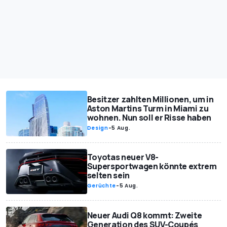
Besitzer zahlten Millionen, um in
Aston Martins Turm in Miami zu
wohnen. Nun soll er Risse haben
Design
-
5 Aug.
Toyotas neuer V8-
Supersportwagen könnte extrem
selten sein
Gerüchte
-
5 Aug.
Neuer Audi Q8 kommt: Zweite
Generation des SUV-Coupés