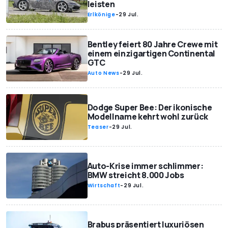
leisten
Erlkönige
-
29 Jul.
Bentley feiert 80 Jahre Crewe mit
einem einzigartigen Continental
GTC
Auto News
-
29 Jul.
Dodge Super Bee: Der ikonische
Modellname kehrt wohl zurück
Teaser
-
29 Jul.
Auto-Krise immer schlimmer:
BMW streicht 8.000 Jobs
Wirtschaft
-
29 Jul.
Brabus präsentiert luxuriösen