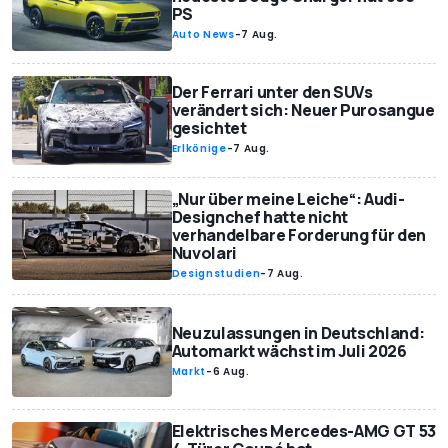
PS
Auto News
-
7 Aug.
Der Ferrari unter den SUVs
verändert sich: Neuer Purosangue
gesichtet
Erlkönige
-
7 Aug.
„Nur über meine Leiche“: Audi-
Designchef hatte nicht
verhandelbare Forderung für den
Nuvolari
Designstudien
-
7 Aug.
Neuzulassungen in Deutschland:
Automarkt wächst im Juli 2026
Markt
-
6 Aug.
Elektrisches Mercedes-AMG GT 53