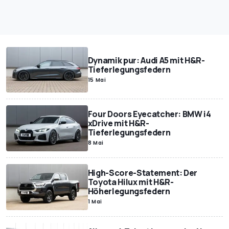
Dynamik pur: Audi A5 mit H&R-
Tieferlegungsfedern
15 Mai
Four Doors Eyecatcher: BMW i4
xDrive mit H&R-
Tieferlegungsfedern
8 Mai
High-Score-Statement: Der
Toyota Hilux mit H&R-
Höherlegungsfedern
1 Mai