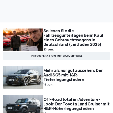
So lesen Sie die
Fahrzeugunterlagen beim Kauf
eines Gebrauchtwagens in
Deutschland (Leitfaden 2026)
23 Jun.
IN KOOPERATION MIT CARVERTICAL
Mehr als nur gut aussehen: Der
Audi SQ5 mit H&R-
Tieferlegungsfedern
19 Jun.
Off-Road total im Adventure-
Look: Der Toyota Land Cruiser mit
H&R-Höherlegungsfedern