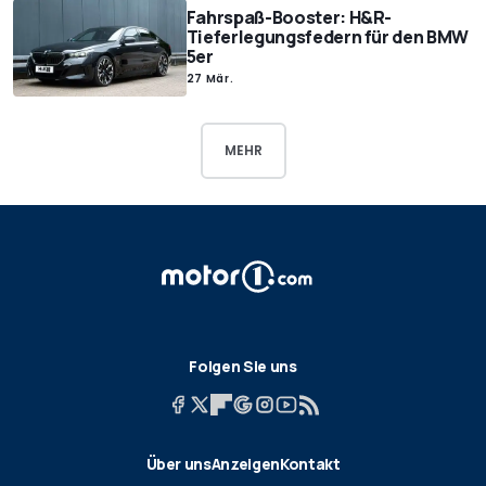
Fahrspaß-Booster: H&R-
Tieferlegungsfedern für den BMW
5er
27 Mär.
MEHR
Folgen Sie uns
Über uns
Anzeigen
Kontakt