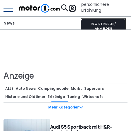
persönlichere
Erfahrung
News
REGISTRIEREN /
ANMELDEN
Anzeige
ALLE
Auto News
Campingmobile
Markt
Supercars
Historie und Oldtimer
Erlkönige
Tuning
Wirtschaft
Sondermodelle
Teaser
Anzeige
Neuvorstellungen
Mehr Kategorien
Designstudien
Renderings
Technik
Ratgeber
Vergessene Studien
Bizarr
Motorrad
Interview
Design
Audi S5 Sportback mit H&R-
Gerüchte
Events
Stars/Entertainment
Trending
Rekorde