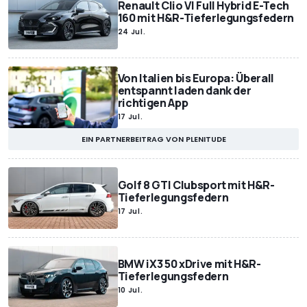
Renault Clio VI Full Hybrid E-Tech
160 mit H&R-Tieferlegungsfedern
24 Jul.
Von Italien bis Europa: Überall
entspannt laden dank der
richtigen App
17 Jul.
EIN PARTNERBEITRAG VON PLENITUDE
Golf 8 GTI Clubsport mit H&R-
Tieferlegungsfedern
17 Jul.
BMW iX3 50 xDrive mit H&R-
Tieferlegungsfedern
10 Jul.