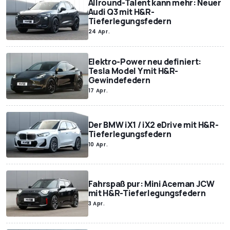
Allround-Talent kann mehr: Neuer
Audi Q3 mit H&R-
Tieferlegungsfedern
24 Apr.
Elektro-Power neu definiert:
Tesla Model Y mit H&R-
Gewindefedern
17 Apr.
Der BMW iX1 / iX2 eDrive mit H&R-
Tieferlegungsfedern
10 Apr.
Fahrspaß pur: Mini Aceman JCW
mit H&R-Tieferlegungsfedern
3 Apr.