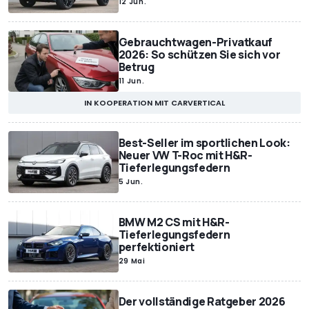
12 Jun.
Gebrauchtwagen-Privatkauf
2026: So schützen Sie sich vor
Betrug
11 Jun.
IN KOOPERATION MIT CARVERTICAL
Best-Seller im sportlichen Look:
Neuer VW T-Roc mit H&R-
Tieferlegungsfedern
5 Jun.
BMW M2 CS mit H&R-
Tieferlegungsfedern
perfektioniert
29 Mai
Der vollständige Ratgeber 2026