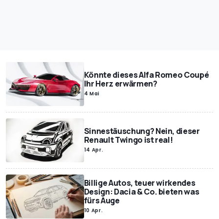
Könnte dieses Alfa Romeo Coupé
Ihr Herz erwärmen?
4 Mai
Sinnestäuschung? Nein, dieser
Renault Twingo ist real!
14 Apr.
Billige Autos, teuer wirkendes
Design: Dacia & Co. bieten was
fürs Auge
10 Apr.