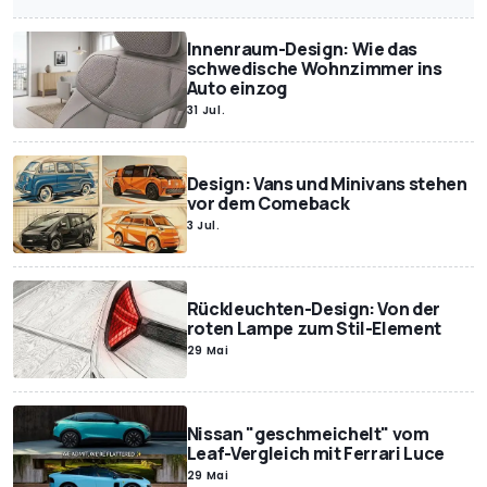
Innenraum-Design: Wie das
schwedische Wohnzimmer ins
Auto einzog
31 Jul.
Design: Vans und Minivans stehen
vor dem Comeback
3 Jul.
Rückleuchten-Design: Von der
roten Lampe zum Stil-Element
29 Mai
Nissan "geschmeichelt" vom
Leaf-Vergleich mit Ferrari Luce
29 Mai