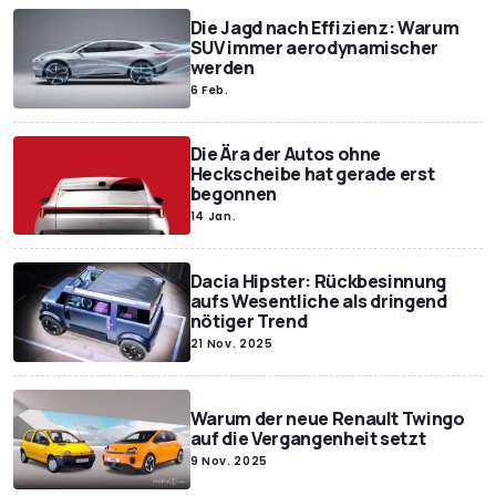
Die Jagd nach Effizienz: Warum
SUV immer aerodynamischer
werden
6 Feb.
Die Ära der Autos ohne
Heckscheibe hat gerade erst
begonnen
14 Jan.
Dacia Hipster: Rückbesinnung
aufs Wesentliche als dringend
nötiger Trend
21 Nov. 2025
Warum der neue Renault Twingo
auf die Vergangenheit setzt
9 Nov. 2025