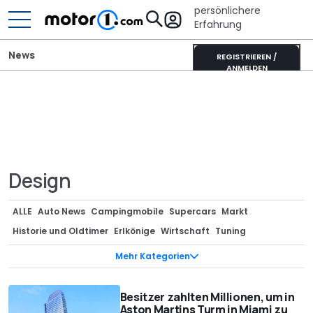
persönlichere
Erfahrung
News
REGISTRIEREN /
ANMELDEN
Design
ALLE
Auto News
Campingmobile
Supercars
Markt
Historie und Oldtimer
Erlkönige
Wirtschaft
Tuning
Sondermodelle
Teaser
Anzeige
Neuvorstellungen
Mehr Kategorien
Designstudien
Renderings
Technik
Ratgeber
Vergessene Studien
Bizarr
Design
Motorrad
Interview
Besitzer zahlten Millionen, um in
Aston Martins Turm in Miami zu
Gerüchte
Events
Stars/Entertainment
Trending
Rekorde