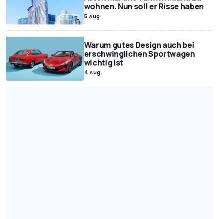
wohnen. Nun soll er Risse haben
Green Cars
Sicherheit
Videospiele
Motorsport.com
5 Aug.
In eigener Sache
Motorsport.com
Tipps und Tests
Warum gutes Design auch bei
erschwinglichen Sportwagen
wichtig ist
4 Aug.