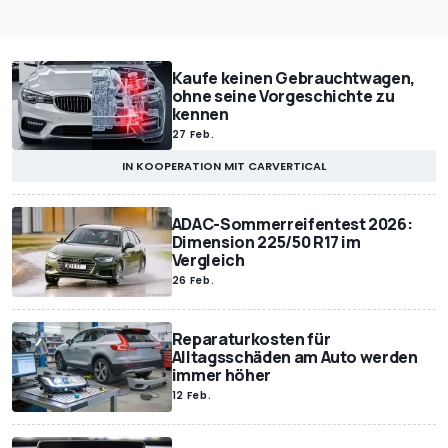
Kaufe keinen Gebrauchtwagen,
ohne seine Vorgeschichte zu
kennen
27 Feb.
IN KOOPERATION MIT CARVERTICAL
ADAC-Sommerreifentest 2026:
Dimension 225/50 R17 im
Vergleich
26 Feb.
Reparaturkosten für
Alltagsschäden am Auto werden
immer höher
12 Feb.