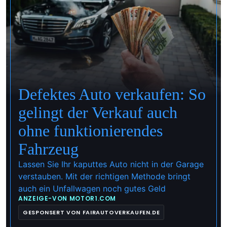
Trending
Sicherheit
Videospiele
In eigener Sache
Motorsport.com
Motorsport.com
Tipps und Tests
Defektes Auto verkaufen: So
gelingt der Verkauf auch
ohne funktionierendes
Fahrzeug
Lassen Sie Ihr kaputtes Auto nicht in der Garage
verstauben. Mit der richtigen Methode bringt
auch ein Unfallwagen noch gutes Geld
ANZEIGE
-
VON
MOTOR1.COM
GESPONSERT VON FAIRAUTOVERKAUFEN.DE