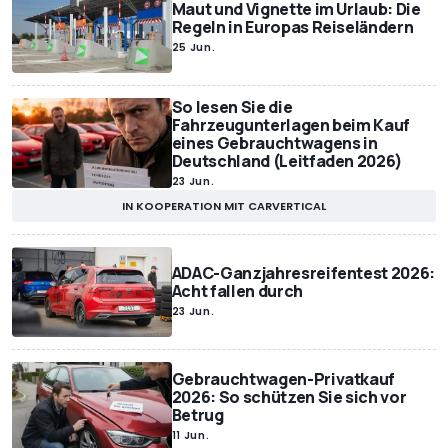
Maut und Vignette im Urlaub: Die
Regeln in Europas Reiseländern
25 Jun.
So lesen Sie die
Fahrzeugunterlagen beim Kauf
eines Gebrauchtwagens in
Deutschland (Leitfaden 2026)
23 Jun.
IN KOOPERATION MIT CARVERTICAL
ADAC-Ganzjahresreifentest 2026:
Acht fallen durch
23 Jun.
Gebrauchtwagen-Privatkauf
2026: So schützen Sie sich vor
Betrug
11 Jun.