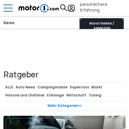
persönlichere
Erfahrung
News
REGISTRIEREN /
ANMELDEN
Ratgeber
ALLE
Auto News
Campingmobile
Supercars
Markt
Historie und Oldtimer
Erlkönige
Wirtschaft
Tuning
Sondermodelle
Anzeige
Teaser
Neuvorstellungen
Mehr Kategorien
Designstudien
Renderings
Technik
Motorrad
Vergessene Studien
Ratgeber
Bizarr
Design
Interview
Gerüchte
Events
Green Cars
Stars/Entertainment
Rekorde