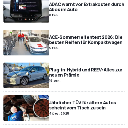
ADAC warnt vor Extrakosten durch
Abos im Auto
6 Feb.
ACE-Sommerreifentest 2026: Die
besten Reifen für Kompaktwagen
5 Feb.
Plug-in-Hybrid und REEV: Alles zur
neuen Prämie
19 Jan.
Jährlicher TÜV für ältere Autos
scheint vom Tisch zu sein
4 Dez. 2025