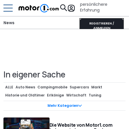
persönlichere
Erfahrung
News
REGISTRIEREN /
ANMELDEN
In eigener Sache
ALLE
Auto News
Campingmobile
Supercars
Markt
Historie und Oldtimer
Erlkönige
Wirtschaft
Tuning
Sondermodelle
Anzeige
Teaser
Neuvorstellungen
Mehr Kategorien
Designstudien
Renderings
Technik
Motorrad
Vergessene Studien
Ratgeber
Bizarr
Design
Interview
Die Website von Motor1.com
Gerüchte
Events
Green Cars
Stars/Entertainment
Rekorde