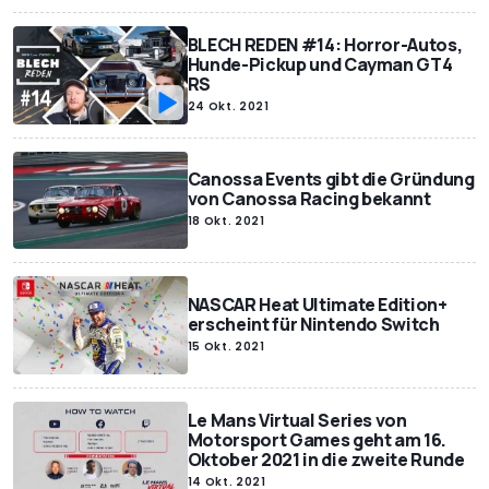
BLECH REDEN #14: Horror-Autos,
Hunde-Pickup und Cayman GT4
RS
24 Okt. 2021
Canossa Events gibt die Gründung
von Canossa Racing bekannt
18 Okt. 2021
NASCAR Heat Ultimate Edition+
erscheint für Nintendo Switch
15 Okt. 2021
Le Mans Virtual Series von
Motorsport Games geht am 16.
Oktober 2021 in die zweite Runde
14 Okt. 2021