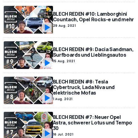
BLECH REDEN #10: Lamborghini
Countach, Opel Rocks-e und mehr
29 Aug. 2021
BLECH REDEN #9: Dacia Sandman,
Surfboards und Lieblingsautos
15 Aug. 2021
BLECH REDEN #8: Tesla
Cybertruck, Lada Niva und
elektrische Mofas
1 Aug. 2021
BLECH REDEN #7: Neuer Opel
Astra, schwerer Lotus und Tempo
30
16 Jul. 2021