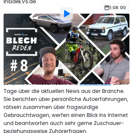
InsideEVs.de
1:08:00
Von
:
Motor1.com
1. Aug. 2021
um
17:00 Uhr
Als bevorzugte Quelle Motor1.com
auf Google hinzufügen
Im
BLECH REDEN-Podcast
sprechen die
Autojournalisten Daniel Hohmeyer und Manuel
Lehbrink von
Motor1.com
und
InsideEVs.de
alle 14
Tage über die aktuellen News aus der Branche.
Sie berichten über persönliche Autoerfahrungen,
rätseln zusammen über fragwürdige
Gebrauchtwagen, werfen einen Blick ins Internet
und beantworten auch sehr gerne Zuschauer-
beziehungsweise Zuhörerfragen.