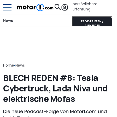
persönlichere
Erfahrung
News
REGISTRIEREN /
ANMELDEN
Lada Niva Legend (2026)
Mitsubishi Grandis
Der neue Daci
bekommt maximale
Mildhybrid (2026) im Test:
wäre wohl auc
Modernisierung
Erfreulich normal!
Niva geworde
Home
News
BLECH REDEN #8: Tesla
Cybertruck, Lada Niva und
elektrische Mofas
Die neue Podcast-Folge von Motor1.com und