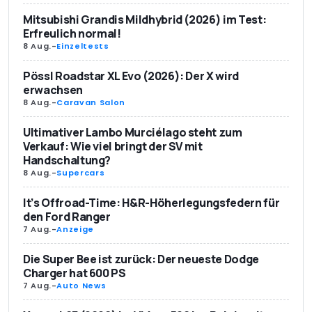
Mitsubishi Grandis Mildhybrid (2026) im Test:
Erfreulich normal!
8 Aug.
-
Einzeltests
Pössl Roadstar XL Evo (2026): Der X wird
erwachsen
8 Aug.
-
Caravan Salon
Ultimativer Lambo Murciélago steht zum
Verkauf: Wie viel bringt der SV mit
Handschaltung?
8 Aug.
-
Supercars
It’s Offroad-Time: H&R-Höherlegungsfedern für
den Ford Ranger
7 Aug.
-
Anzeige
Die Super Bee ist zurück: Der neueste Dodge
Charger hat 600 PS
7 Aug.
-
Auto News