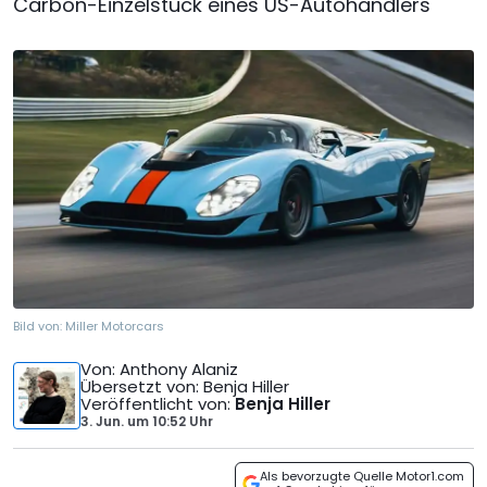
Carbon-Einzelstück eines US-Autohändlers
Bild von:
Miller Motorcars
Von
: Anthony Alaniz
Übersetzt von
: Benja Hiller
Veröffentlicht von
:
Benja Hiller
3. Jun.
um
10:52 Uhr
Als bevorzugte Quelle Motor1.com