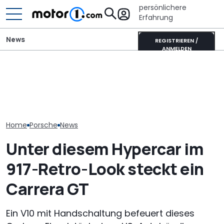
persönlichere
Erfahrung
News
REGISTRIEREN /
ANMELDEN
Wer gehört wem? Alle
Dieser Camper hat einen
Porsche verlä
großen Automarken und
eigenen Schlafplatz für
Standortsich
ihre Mutterkonzerne
große Hunde
fünf Jahre bis
Home
Porsche
News
Unter diesem Hypercar im
917-Retro-Look steckt ein
Carrera GT
Ein V10 mit Handschaltung befeuert dieses