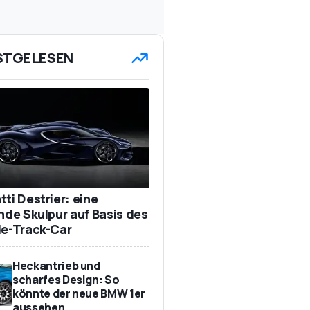
STGELESEN
ti Destrier: eine
ende Skulpur auf Basis des
de-Track-Car
Heckantrieb und
scharfes Design: So
könnte der neue BMW 1er
aussehen