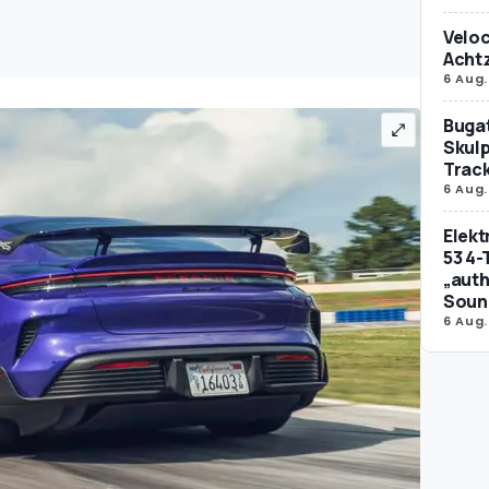
Veloc
Achtz
6 Aug.
Bugat
Skulp
Trac
6 Aug.
Elek
53 4-
„auth
Soun
6 Aug.