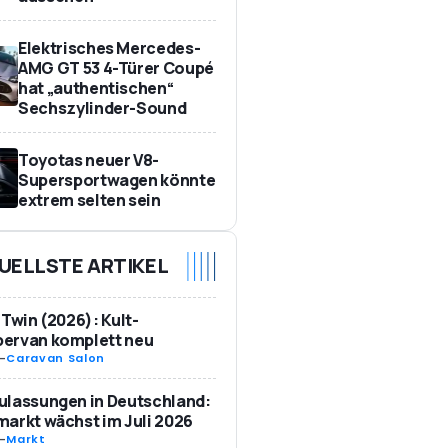
Elektrisches Mercedes-
AMG GT 53 4-Türer Coupé
hat „authentischen“
Sechszylinder-Sound
Toyotas neuer V8-
Supersportwagen könnte
extrem selten sein
UELLSTE ARTIKEL
 Twin (2026): Kult-
ervan komplett neu
-
Caravan Salon
ulassungen in Deutschland:
arkt wächst im Juli 2026
-
Markt