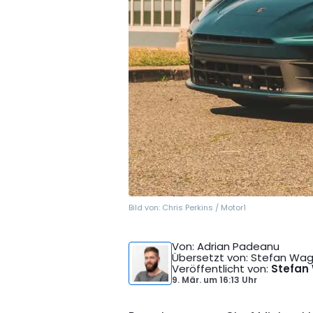
Bild von:
Chris Perkins / Motor1
Von
: Adrian Padeanu
Übersetzt von
: Stefan Wa
Veröffentlicht von
:
Stefan
9. Mär.
um
16:13 Uhr