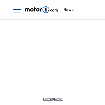
News
Home
News