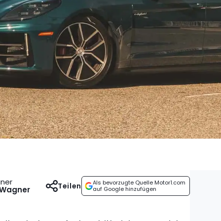
gner
Als bevorzugte Quelle Motor1.com
Teilen
 Wagner
auf Google hinzufügen