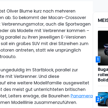
st Oliver Blume kurz nach mehreren
en ab. So bekommt der Macan-Crossover
MEI
it Verbrennungsmotor, auch die Sportwagen
eder als Modelle mit Verbrenner kommen –
tig parallel zu ihren jeweiligen E-Versionen
oll ein großes SUV mit drei Sitzreihen zum
toren antreten, statt wie ursprünglich
troauto.
1
Bugat
ungeduldig im Startblock, parallel zur
roll
te mit Verbrenner. Und diese
Boli
uf eine weitere Modellfamilie ausgeweitet
t des meist gut unterrichteten britischen
et, Leiters erwäge, die Baureihen
Panamera
2
amen Modelllinie zusammenzuführen.