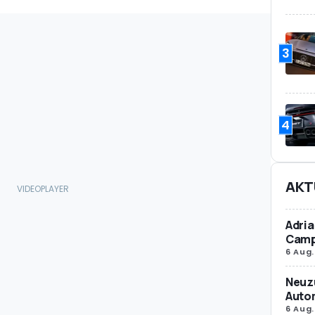
3
4
AKT
Adria
Camp
6 Aug.
Neuz
Autom
6 Aug.