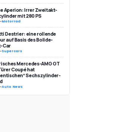
e Aperion: Irrer Zweitakt-
ylinder mit 280 PS
-
Motorrad
ti Destrier: eine rollende
ur auf Basis des Bolide-
k-Car
-
Supercars
trisches Mercedes-AMG GT
Türer Coupé hat
entischen“ Sechszylinder-
d
-
Auto News