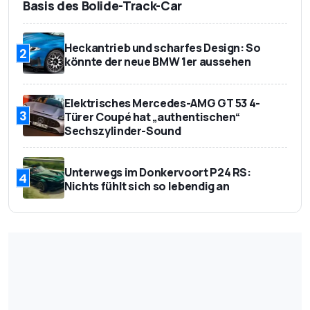
Basis des Bolide-Track-Car
Heckantrieb und scharfes Design: So
2
könnte der neue BMW 1er aussehen
Elektrisches Mercedes-AMG GT 53 4-
3
Türer Coupé hat „authentischen“
Sechszylinder-Sound
Unterwegs im Donkervoort P24 RS:
4
Nichts fühlt sich so lebendig an