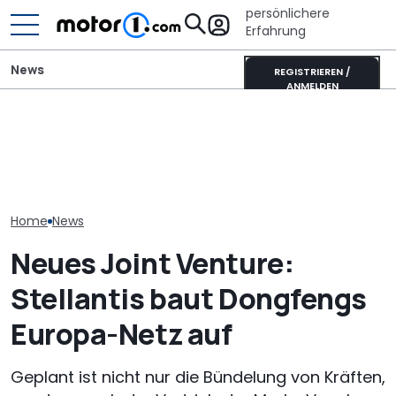
persönlichere
Erfahrung
News
REGISTRIEREN /
ANMELDEN
Der Ferrari unter den
Elektrisches 
Peugeot E-5008 Dog
SUVs verändert sich:
AMG GT 53 4-
Edition: Auf den Hund
Neuer Purosangue
Coupé hat
gekommen
gesichtet
„authentische
Sechszylinder
Home
News
Neues Joint Venture:
Stellantis baut Dongfengs
Europa-Netz auf
Geplant ist nicht nur die Bündelung von Kräften,