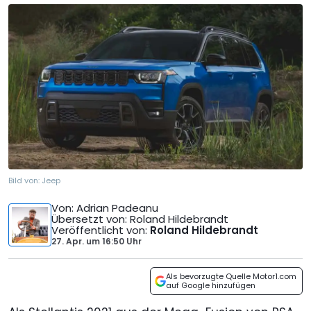
Bild von:
Jeep
Von
: Adrian Padeanu
Übersetzt von
: Roland Hildebrandt
Veröffentlicht von
:
Roland Hildebrandt
27. Apr.
um
16:50 Uhr
Als bevorzugte Quelle Motor1.com
auf Google hinzufügen