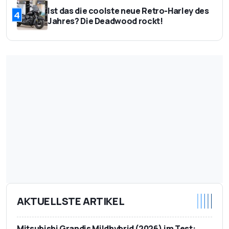
Ist das die coolste neue Retro-Harley des
4
Jahres? Die Deadwood rockt!
AKTUELLSTE ARTIKEL
Mitsubishi Grandis Mildhybrid (2026) im Test: