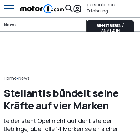
persönlichere
Erfahrung
News
REGISTRIEREN /
ANMELDEN
Fiat belebt Stellantis neu:
Mitsubishi Grandis
Kanzler-Auto:
Auch Opel und Citroën
Mildhybrid (2026) im Test:
im Opel Kadet
können zulegen
Erfreulich normal!
Helmut Schmi
Home
News
Stellantis bündelt seine
Kräfte auf vier Marken
Leider steht Opel nicht auf der Liste der
Lieblinge, aber alle 14 Marken seien sicher