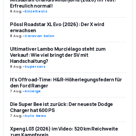
Erfreulich normal!
8 Aug.
-
Einzeltests
Pössl Roadstar XL Evo (2026): Der X wird
erwachsen
8 Aug.
-
Caravan Salon
Ultimativer Lambo Murciélago steht zum
Verkauf: Wie viel bringt der SV mit
Handschaltung?
8 Aug.
-
Supercars
It’s Offroad-Time: H&R-Höherlegungsfedern für
den Ford Ranger
7 Aug.
-
Anzeige
Die Super Bee ist zurück: Der neueste Dodge
Charger hat 600 PS
7 Aug.
-
Auto News
Xpeng L03 (2026) im Video: 520 km Reichweite
zum Kampfpreis