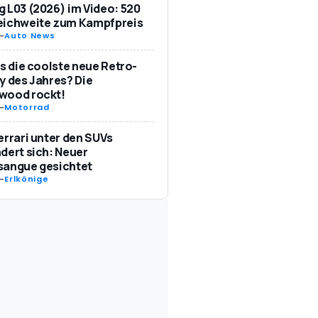
 L03 (2026) im Video: 520
eichweite zum Kampfpreis
-
Auto News
as die coolste neue Retro-
y des Jahres? Die
wood rockt!
-
Motorrad
errari unter den SUVs
dert sich: Neuer
sangue gesichtet
-
Erlkönige