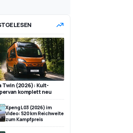
STGELESEN
a Twin (2026): Kult-
ervan komplett neu
Xpeng L03 (2026) im
Video: 520 km Reichweite
zum Kampfpreis