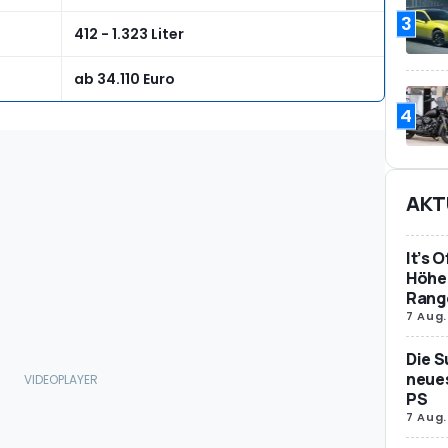
3
412 - 1.323 Liter
ab 34.110 Euro
4
AKT
It’s 
Höher
Rang
7 Aug.
Die S
neues
PS
7 Aug.