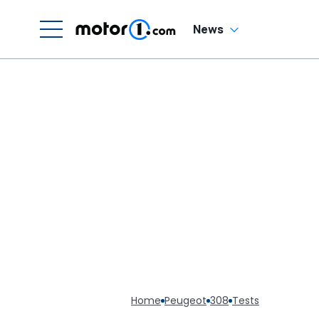
News
Home
Peugeot
308
Tests