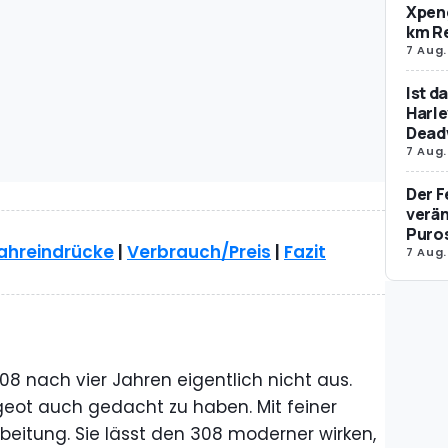
Xpeng
km R
7 Aug.
Ist d
Harle
Dead
7 Aug.
Der F
verän
Puro
ahreindrücke
|
Verbrauch/Preis
|
Fazit
7 Aug.
 308 nach vier Jahren eigentlich nicht aus.
geot auch gedacht zu haben. Mit feiner
beitung. Sie lässt den 308 moderner wirken,