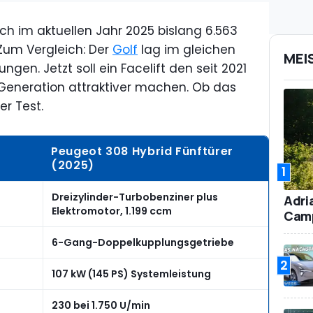
ch im aktuellen Jahr 2025 bislang 6.563
Zum Vergleich: Der
Golf
lag im gleichen
MEI
gen. Jetzt soll ein Facelift den seit 2021
 Generation attraktiver machen. Ob das
er Test.
Peugeot 308 Hybrid Fünftürer
(2025)
1
Dreizylinder-Turbobenziner plus
Adri
Elektromotor, 1.199 ccm
Camp
6-Gang-Doppelkupplungsgetriebe
2
107 kW (145 PS) Systemleistung
230 bei 1.750 U/min