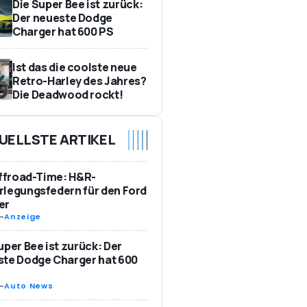
Die Super Bee ist zurück:
Der neueste Dodge
Charger hat 600 PS
Ist das die coolste neue
Retro-Harley des Jahres?
Die Deadwood rockt!
UELLSTE ARTIKEL
Offroad-Time: H&R-
legungsfedern für den Ford
er
-
Anzeige
uper Bee ist zurück: Der
te Dodge Charger hat 600
-
Auto News