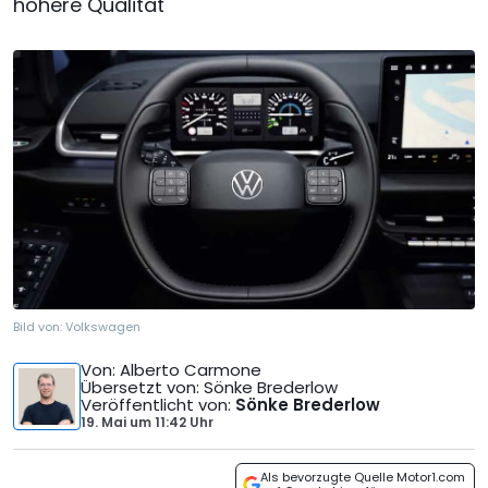
höhere Qualität
Bild von:
Volkswagen
Von
: Alberto Carmone
Übersetzt von
: Sönke Brederlow
Veröffentlicht von
:
Sönke Brederlow
19. Mai
um
11:42 Uhr
Als bevorzugte Quelle Motor1.com