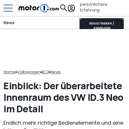
persönlichere
Erfahrung
News
REGISTRIEREN /
ANMELDEN
GWM Ora 5 vs. VW T-Roc:
Pössl Roadstar XL Evo
VW Golf GTI Ed
China-Neuling gegen
(2026): Der X wird
Werksabholung
Kompakt-Platzhirsch
erwachsen
Autostadt im 
Home
Volkswagen
ID.3
News
Einblick: Der überarbeitete
Innenraum des VW ID.3 Neo
im Detail
Endlich mehr richtige Bedienelemente und eine