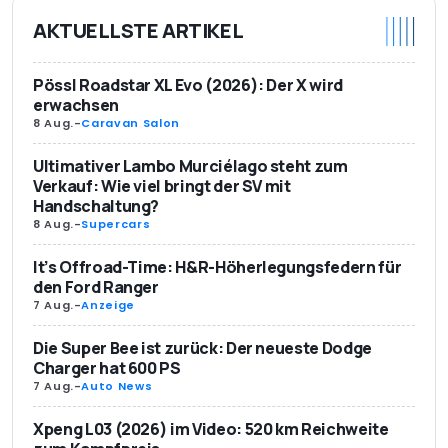
AKTUELLSTE ARTIKEL
Pössl Roadstar XL Evo (2026): Der X wird
erwachsen
8 Aug.
-
Caravan Salon
Ultimativer Lambo Murciélago steht zum
Verkauf: Wie viel bringt der SV mit
Handschaltung?
8 Aug.
-
Supercars
It’s Offroad-Time: H&R-Höherlegungsfedern für
den Ford Ranger
7 Aug.
-
Anzeige
Die Super Bee ist zurück: Der neueste Dodge
Charger hat 600 PS
7 Aug.
-
Auto News
Xpeng L03 (2026) im Video: 520 km Reichweite