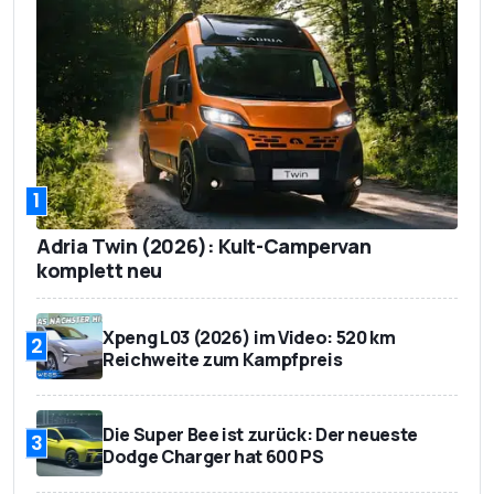
Comfort+ X-
ITE
1
Adria Twin (2026): Kult-Campervan
komplett neu
Xpeng L03 (2026) im Video: 520 km
2
Reichweite zum Kampfpreis
Die Super Bee ist zurück: Der neueste
3
Dodge Charger hat 600 PS