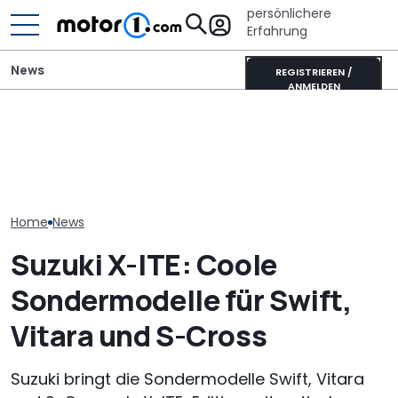
persönlichere
Erfahrung
News
REGISTRIEREN /
ANMELDEN
Ford Ranger "Holly
Xpeng L03 (2026) im
Lamborghini Mi
Green": Pick-up startet
Video: 520 km Reichweite
Revuelto Miura
als neues Sondermodell
zum Kampfpreis
eine Legende
Home
News
Suzuki X-ITE: Coole
Sondermodelle für Swift,
Vitara und S-Cross
Suzuki bringt die Sondermodelle Swift, Vitara