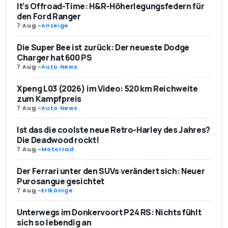
It’s Offroad-Time: H&R-Höherlegungsfedern für
den Ford Ranger
7 Aug.
-
Anzeige
Die Super Bee ist zurück: Der neueste Dodge
Charger hat 600 PS
7 Aug.
-
Auto News
Xpeng L03 (2026) im Video: 520 km Reichweite
zum Kampfpreis
7 Aug.
-
Auto News
Ist das die coolste neue Retro-Harley des Jahres?
Die Deadwood rockt!
7 Aug.
-
Motorrad
Der Ferrari unter den SUVs verändert sich: Neuer
Purosangue gesichtet
7 Aug.
-
Erlkönige
Unterwegs im Donkervoort P24 RS: Nichts fühlt
sich so lebendig an