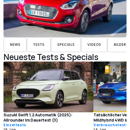
NEWS
TESTS
SPECIALS
VIDEOS
BILDER
Neueste Tests & Specials
Suzuki Swift 1.2 Automatik (2025):
Tatsächlicher Ver
Allrounder im Dauertest (3)
Mildhybrid 4WD im
Einzeltests
Verbrauchstests
16 Jan.
14 Jan.