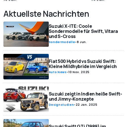
Aktuellste Nachrichten
Suzuki X-ITE: Coole
Sondermodelle für Swift, Vitara
und S-Cross
Sondermodelle
-
8 Jun.
Fiat 500 Hybrid vs Suzuki Swift:
Kleine Mildhybride im Vergleich
Auto News
-
10 Nov. 2025
Suzuki zeigt in Indien heiße Swift-
und Jimny-Konzepte
Designstudien
-
22 Jan. 2025
Suzuki Swift GTi (1989) im