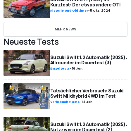
Kurztest: Der etwas andere GTI
Historie Und Oldtimer
-
5 Okt. 2024
MEHR NEWS
Neueste Tests
Suzuki Swift 1.2 Automatik (2025):
Allrounder im Dauertest (3)
Einzeltests
-
16 Jan.
Tatsächlicher Verbrauch: Suzuki
Swift Mildhybrid 4WD im Test
Verbrauchstests
-
14 Jan.
Suzuki Swift 1.2 Automatik (2025):
Nutzzwerg im Dauertest (2)