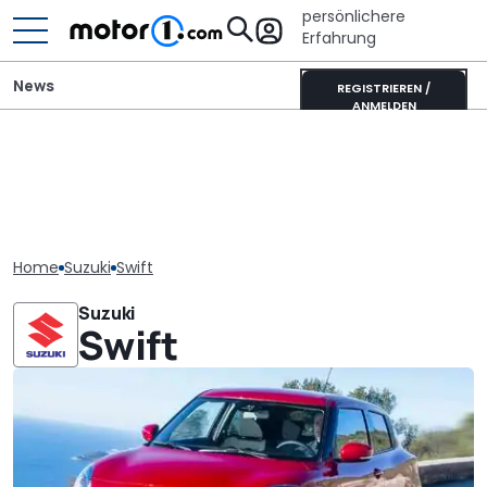
persönlichere
Erfahrung
News
REGISTRIEREN /
ANMELDEN
Home
Suzuki
Swift
Suzuki
Swift