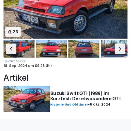
26
:
Quelle
Motor1
18. Sep. 2024
um
09:28 Uhr
Artikel
Suzuki Swift GTi (1989) im
Kurztest: Der etwas andere GTI
Historie Und Oldtimer
-
5 Okt. 2024