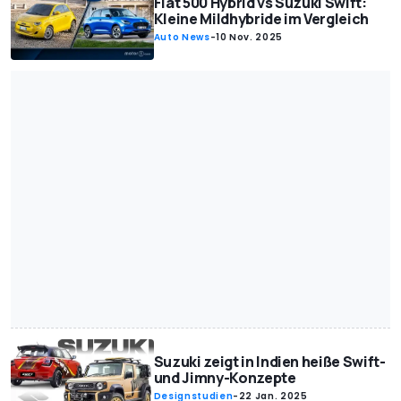
Fiat 500 Hybrid vs Suzuki Swift:
Kleine Mildhybride im Vergleich
Auto News
-
10 Nov. 2025
Suzuki zeigt in Indien heiße Swift-
und Jimny-Konzepte
Designstudien
-
22 Jan. 2025