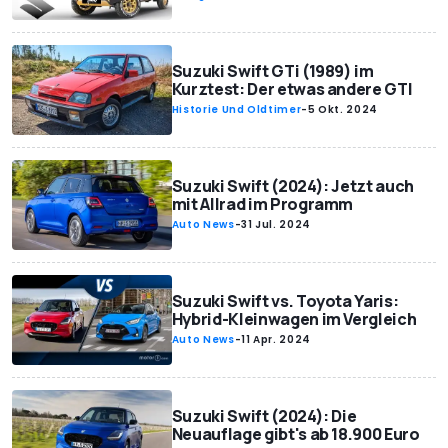
Suzuki Swift GTi (1989) im
Kurztest: Der etwas andere GTI
Historie Und Oldtimer
-
5 Okt. 2024
Suzuki Swift (2024): Jetzt auch
mit Allrad im Programm
Auto News
-
31 Jul. 2024
Suzuki Swift vs. Toyota Yaris:
Hybrid-Kleinwagen im Vergleich
Auto News
-
11 Apr. 2024
Suzuki Swift (2024): Die
Neuauflage gibt's ab 18.900 Euro