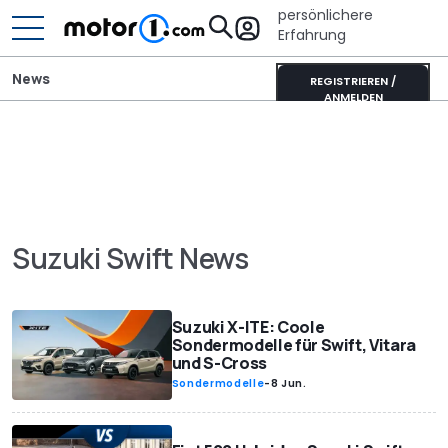
persönlichere
Erfahrung
News
REGISTRIEREN /
ANMELDEN
Suzuki Swift News
Suzuki X-ITE: Coole
Sondermodelle für Swift, Vitara
und S-Cross
Sondermodelle
-
8 Jun.