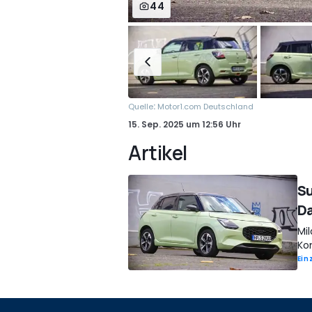
44
:
Quelle
Motor1.com Deutschland
15. Sep. 2025
um
12:56 Uhr
Artikel
Su
Da
Mi
Ko
Ein