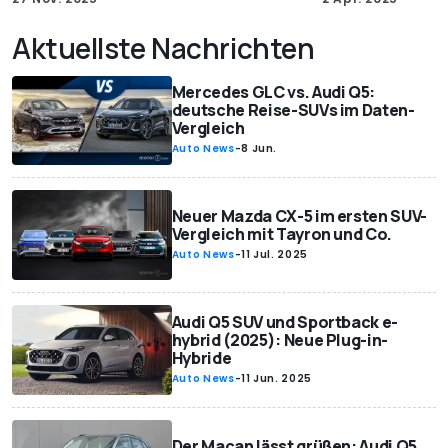
Aktuellste Nachrichten
Mercedes GLC vs. Audi Q5:
deutsche Reise-SUVs im Daten-
Vergleich
Auto News
-
8 Jun.
Neuer Mazda CX-5 im ersten SUV-
Vergleich mit Tayron und Co.
Auto News
-
11 Jul. 2025
Audi Q5 SUV und Sportback e-
hybrid (2025): Neue Plug-in-
Hybride
Auto News
-
11 Jun. 2025
Der Macan lässt grüßen: Audi Q5