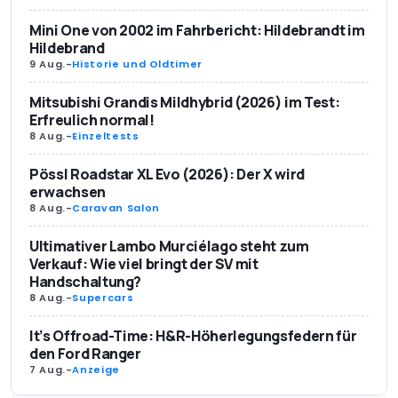
Mini One von 2002 im Fahrbericht: Hildebrandt im
Hildebrand
9 Aug.
-
Historie und Oldtimer
Mitsubishi Grandis Mildhybrid (2026) im Test:
Erfreulich normal!
8 Aug.
-
Einzeltests
Pössl Roadstar XL Evo (2026): Der X wird
erwachsen
8 Aug.
-
Caravan Salon
Ultimativer Lambo Murciélago steht zum
Verkauf: Wie viel bringt der SV mit
Handschaltung?
8 Aug.
-
Supercars
It’s Offroad-Time: H&R-Höherlegungsfedern für
den Ford Ranger
7 Aug.
-
Anzeige