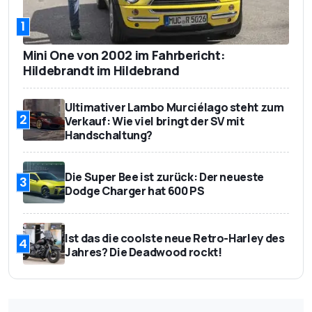
1
Mini One von 2002 im Fahrbericht:
Hildebrandt im Hildebrand
Ultimativer Lambo Murciélago steht zum
2
Verkauf: Wie viel bringt der SV mit
Handschaltung?
Die Super Bee ist zurück: Der neueste
3
Dodge Charger hat 600 PS
Ist das die coolste neue Retro-Harley des
4
Jahres? Die Deadwood rockt!