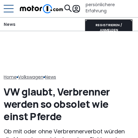
persönlichere
Erfahrung
News
REGISTRIEREN /
ANMELDEN
GWM Ora 5 vs. VW T-Roc:
Toyota Corolla Touring
VW Golf GTI Ed
China-Neuling gegen
Sports (2026) im Test:
Werksabholung
Kompakt-Platzhirsch
Alles Taxi oder was?
Autostadt im 
Home
Volkswagen
News
VW glaubt, Verbrenner
werden so obsolet wie
einst Pferde
Ob mit oder ohne Verbrennerverbot würden