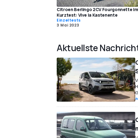
Citroen Berlingo 2CV Fourgonnette i
Kurztest: Vive la Kastenente
Einzeltests
3 Mai 2023
Aktuellste Nachrich
V
H
G
A
V