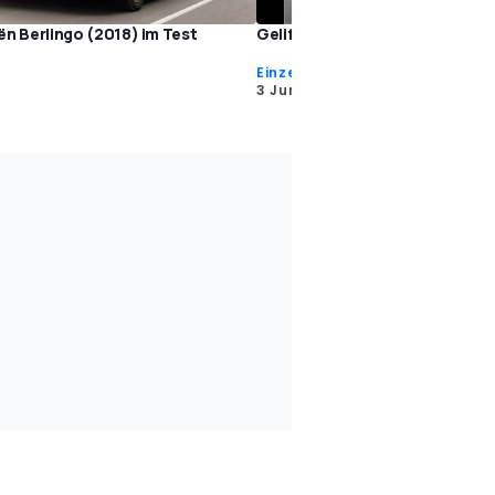
ën Berlingo (2018) im Test
Gelifteter Citroën Berlingo (20
Einzeltests
3 Jun. 2015