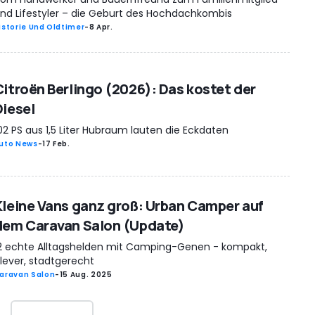
nd Lifestyler – die Geburt des Hochdachkombis
istorie Und Oldtimer
-
8 Apr.
Citroën Berlingo (2026): Das kostet der
Diesel
02 PS aus 1,5 Liter Hubraum lauten die Eckdaten
uto News
-
17 Feb.
Kleine Vans ganz groß: Urban Camper auf
dem Caravan Salon (Update)
2 echte Alltagshelden mit Camping-Genen - kompakt,
lever, stadtgerecht
aravan Salon
-
15 Aug. 2025