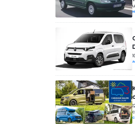
u
H
1
A
1
c
C