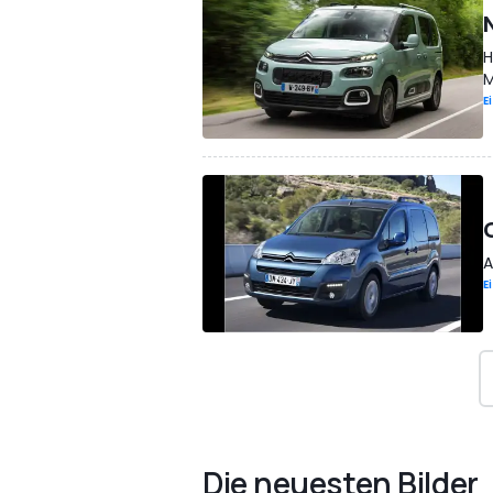
H
M
E
A
E
Die neuesten Bilder