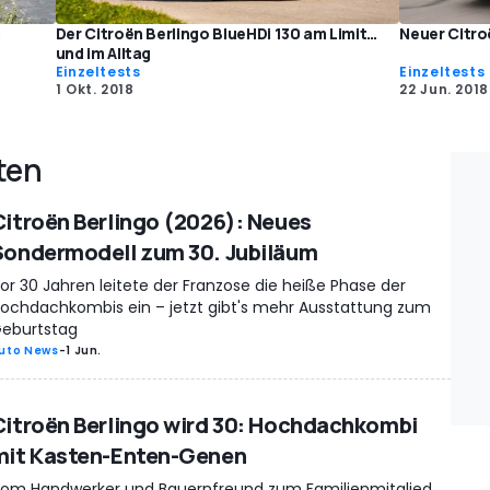
m
Der Citroën Berlingo BlueHDi 130 am Limit…
Neuer Citro
und im Alltag
Einzeltests
Einzeltests
1 Okt. 2018
22 Jun. 2018
ten
Citroën Berlingo (2026): Neues
Sondermodell zum 30. Jubiläum
or 30 Jahren leitete der Franzose die heiße Phase der
ochdachkombis ein – jetzt gibt's mehr Ausstattung zum
eburtstag
uto News
-
1 Jun.
Citroën Berlingo wird 30: Hochdachkombi
mit Kasten-Enten-Genen
om Handwerker und Bauernfreund zum Familienmitglied