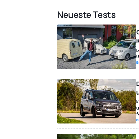
Neueste Tests
L
U
E
K
u
f
E