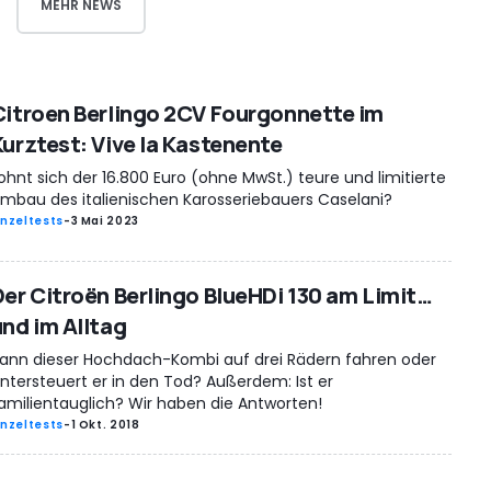
MEHR NEWS
Citroen Berlingo 2CV Fourgonnette im
Kurztest: Vive la Kastenente
ohnt sich der 16.800 Euro (ohne MwSt.) teure und limitierte
mbau des italienischen Karosseriebauers Caselani?
inzeltests
-
3 Mai 2023
Der Citroën Berlingo BlueHDi 130 am Limit…
und im Alltag
ann dieser Hochdach-Kombi auf drei Rädern fahren oder
ntersteuert er in den Tod? Außerdem: Ist er
amilientauglich? Wir haben die Antworten!
inzeltests
-
1 Okt. 2018