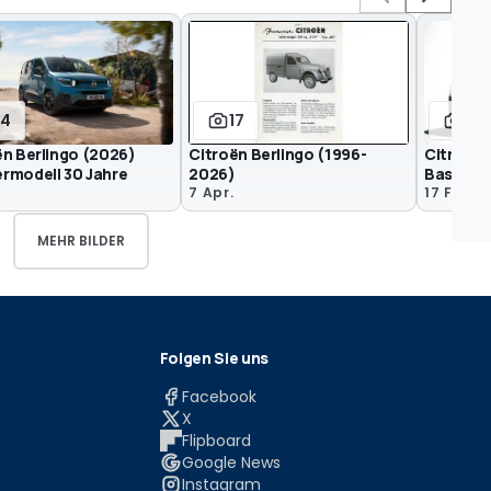
14
17
8
ën Berlingo (2026)
Citroën Berlingo (1996-
Citroen 
rmodell 30 Jahre
2026)
Basis-Ve
7 Apr.
17 Feb.
MEHR BILDER
Folgen Sie uns
Facebook
X
Flipboard
Google News
Instagram