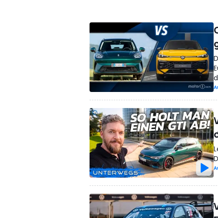
D
E
d
A
L
D
A