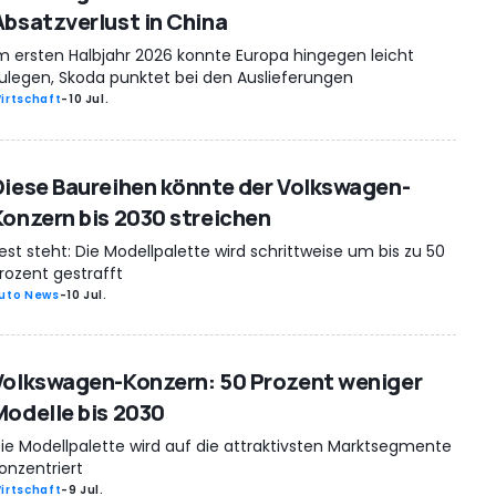
Absatzverlust in China
m ersten Halbjahr 2026 konnte Europa hingegen leicht
ulegen, Skoda punktet bei den Auslieferungen
irtschaft
-
10 Jul.
Diese Baureihen könnte der Volkswagen-
Konzern bis 2030 streichen
est steht: Die Modellpalette wird schrittweise um bis zu 50
rozent gestrafft
uto News
-
10 Jul.
Volkswagen-Konzern: 50 Prozent weniger
Modelle bis 2030
ie Modellpalette wird auf die attraktivsten Marktsegmente
onzentriert
irtschaft
-
9 Jul.