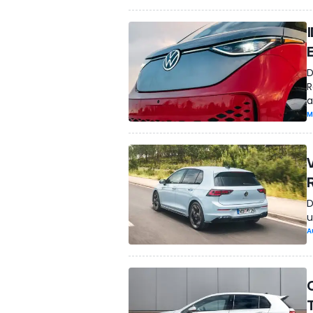
D
R
a
M
V
D
u
A