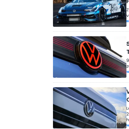
Z
v
B
9
z
W
L
2
h
W