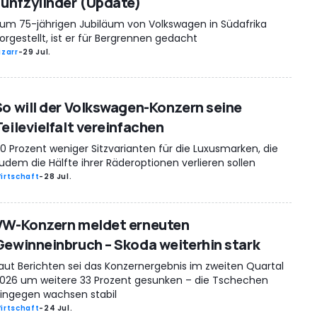
Fünfzylinder (Update)
um 75-jährigen Jubiläum von Volkswagen in Südafrika
orgestellt, ist er für Bergrennen gedacht
izarr
-
29 Jul.
So will der Volkswagen-Konzern seine
Teilevielfalt vereinfachen
0 Prozent weniger Sitzvarianten für die Luxusmarken, die
udem die Hälfte ihrer Räderoptionen verlieren sollen
irtschaft
-
28 Jul.
VW-Konzern meldet erneuten
Gewinneinbruch – Skoda weiterhin stark
aut Berichten sei das Konzernergebnis im zweiten Quartal
026 um weitere 33 Prozent gesunken – die Tschechen
ingegen wachsen stabil
irtschaft
-
24 Jul.