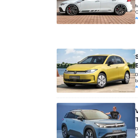
M
C
A
D
b
A
D
K