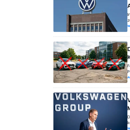
I
z
W
F
P
A
D
k
W