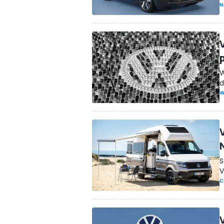
N
W
d
W
S
V
C