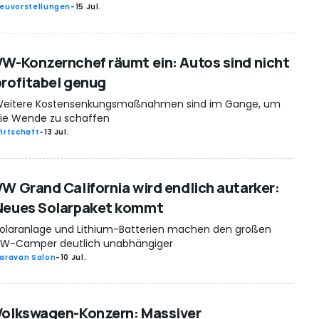
euvorstellungen
-
15 Jul.
VW-Konzernchef räumt ein: Autos sind nicht
profitabel genug
eitere Kostensenkungsmaßnahmen sind im Gange, um
ie Wende zu schaffen
irtschaft
-
13 Jul.
VW Grand California wird endlich autarker:
Neues Solarpaket kommt
olaranlage und Lithium-Batterien machen den großen
W-Camper deutlich unabhängiger
aravan Salon
-
10 Jul.
Volkswagen-Konzern: Massiver