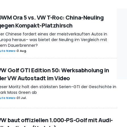
GWM Ora 5 vs. VW T-Roc: China-Neuling
gegen Kompakt-Platzhirsch
er Chinese fordert eines der meistverkauften Autos in
uropa heraus– was bietet der Neuling im Vergleich mit
em Dauerbrenner?
uto News
-
3 Aug.
VW Golf GTI Edition 50: Werksabholung in
der VW Autostadt im Video
eser Moritz holt den stärksten Serien-GTI der Geschichte in
ark Moss Green ab
uto News
-
31 Jul.
VW baut offiziellen 1.000-PS-Golf mit Audi-