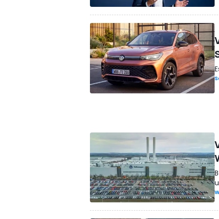
E
S
B
u
W