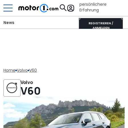
persönlichere
Erfahrung
News
REGISTRIEREN /
ANMELDEN
Home
Volvo
V60
Volvo
V60