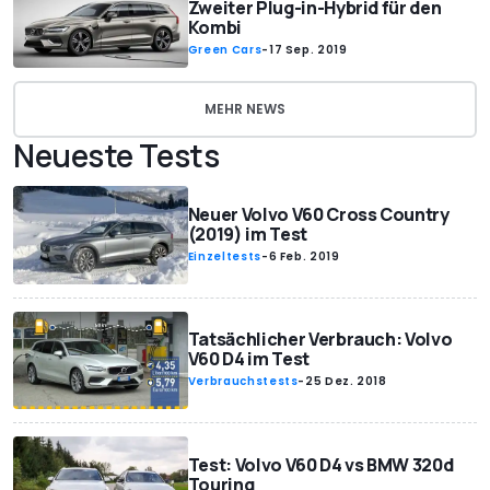
Zweiter Plug-in-Hybrid für den
Kombi
Green Cars
-
17 Sep. 2019
MEHR NEWS
Neueste Tests
Neuer Volvo V60 Cross Country
(2019) im Test
Einzeltests
-
6 Feb. 2019
Tatsächlicher Verbrauch: Volvo
V60 D4 im Test
Verbrauchstests
-
25 Dez. 2018
Test: Volvo V60 D4 vs BMW 320d
Touring