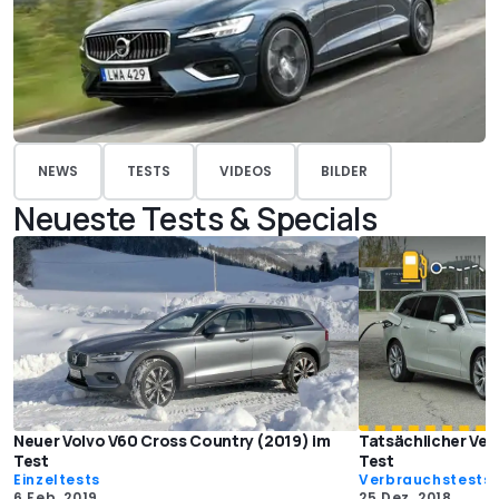
NEWS
TESTS
VIDEOS
BILDER
Neueste Tests & Specials
Neuer Volvo V60 Cross Country (2019) im
Tatsächlicher Ver
Test
Test
Einzeltests
Verbrauchstests
6 Feb. 2019
25 Dez. 2018