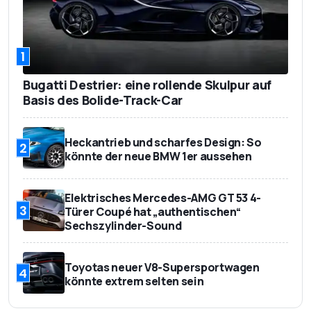
1
Bugatti Destrier: eine rollende Skulpur auf
Basis des Bolide-Track-Car
Heckantrieb und scharfes Design: So
2
könnte der neue BMW 1er aussehen
Elektrisches Mercedes-AMG GT 53 4-
3
Türer Coupé hat „authentischen“
Sechszylinder-Sound
Toyotas neuer V8-Supersportwagen
4
könnte extrem selten sein