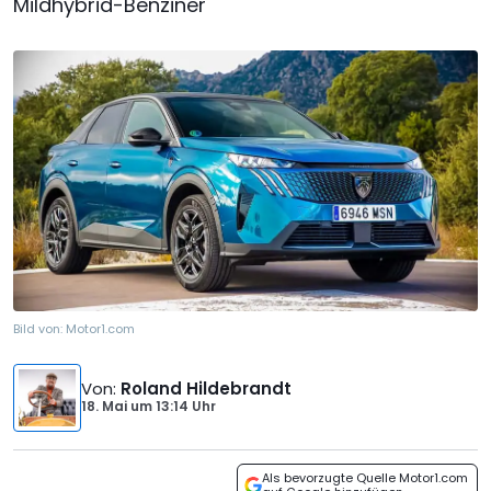
Mildhybrid-Benziner
Bild von:
Motor1.com
Von
:
Roland Hildebrandt
18. Mai
um
13:14 Uhr
Als bevorzugte Quelle Motor1.com