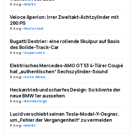
6 Aug.
-
Markt
Veloce Aperion: Irrer Zweitakt-Achtzylinder mit
280 PS
6 Aug.
-
Motorrad
Bugatti Destrier: eine rollende Skulpur auf Basis
des Bolide-Track-Car
6 Aug.
-
Supercars
Elektrisches Mercedes-AMG GT 53 4-Türer Coupé
hat „authentischen“ Sechszylinder-Sound
6 Aug.
-
Auto News
Heckantrieb und scharfes Design: So könnte der
neue BMW 1er aussehen
6 Aug.
-
Renderings
Lucid verschiebt seinen Tesla-Model-Y-Gegner,
um „Fehler der Vergangenheit“ zu vermeiden
6 Aug.
-
Markt