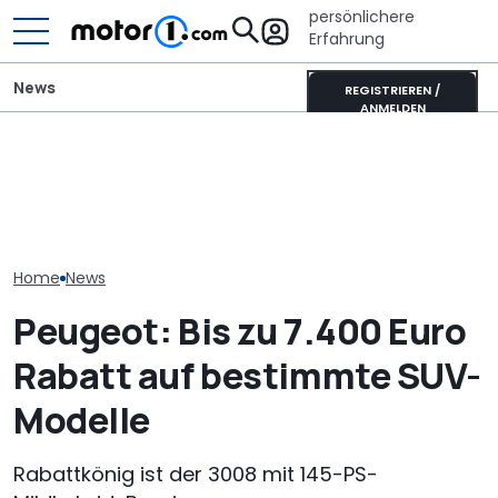
persönlichere
Erfahrung
News
REGISTRIEREN /
ANMELDEN
Elektrisches 
Peugeot E-5008 Dog
Adria Twin (2026): Kult-
AMG GT 53 4-
Edition: Auf den Hund
Campervan komplett
Coupé hat
gekommen
neu
„authentische
Sechszylinder
Home
News
Peugeot: Bis zu 7.400 Euro
Rabatt auf bestimmte SUV-
Modelle
Rabattkönig ist der 3008 mit 145-PS-