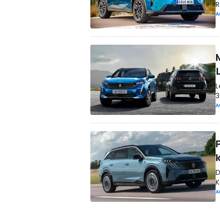
R
A
L
3
A
D
K
A