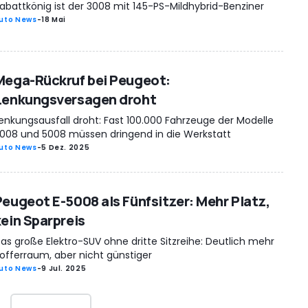
abattkönig ist der 3008 mit 145-PS-Mildhybrid-Benziner
uto News
-
18 Mai
Mega-Rückruf bei Peugeot:
Lenkungsversagen droht
enkungsausfall droht: Fast 100.000 Fahrzeuge der Modelle
008 und 5008 müssen dringend in die Werkstatt
uto News
-
5 Dez. 2025
Peugeot E-5008 als Fünfsitzer: Mehr Platz,
kein Sparpreis
as große Elektro-SUV ohne dritte Sitzreihe: Deutlich mehr
offerraum, aber nicht günstiger
uto News
-
9 Jul. 2025