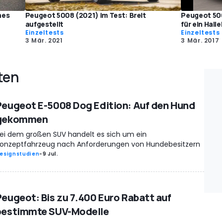
hes
Peugeot 5008 (2021) im Test: Breit
Peugeot 500
aufgestellt
für ein Halle
Einzeltests
Einzeltests
3 Mär. 2021
3 Mär. 2017
ten
Peugeot E-5008 Dog Edition: Auf den Hund
gekommen
ei dem großen SUV handelt es sich um ein
onzeptfahrzeug nach Anforderungen von Hundebesitzern
esignstudien
-
9 Jul.
Peugeot: Bis zu 7.400 Euro Rabatt auf
bestimmte SUV-Modelle