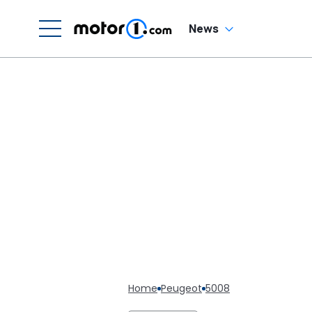
News
Home
Peugeot
5008