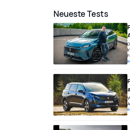
Neueste Tests
D
k
F
E
W
A
E