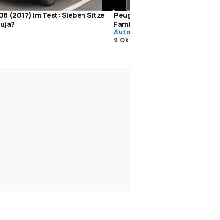
8 (2017) im Test: Sieben Sitze
Peugeot 5008 (2009) im Test:
luja?
Familienfreundlicher Franzose
Auto Tests
9 Okt. 2009