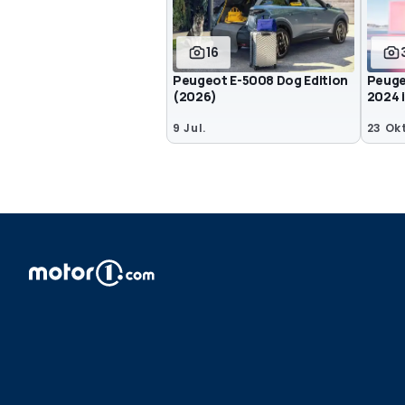
16
Peugeot E-5008 Dog Edition
Peuge
(2026)
2024 
9 Jul.
23 Okt