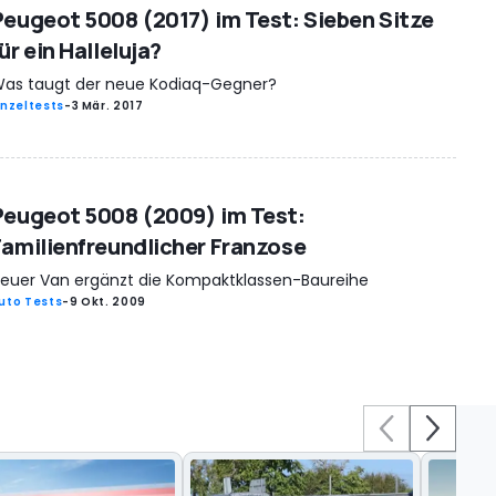
Peugeot 5008 (2017) im Test: Sieben Sitze
ür ein Halleluja?
as taugt der neue Kodiaq-Gegner?
inzeltests
-
3 Mär. 2017
Peugeot 5008 (2009) im Test:
Familienfreundlicher Franzose
euer Van ergänzt die Kompaktklassen-Baureihe
uto Tests
-
9 Okt. 2009