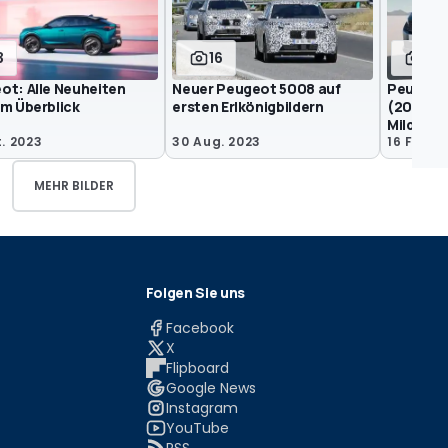
3
16
13
ot: Alle Neuheiten
Neuer Peugeot 5008 auf
Peugeot
im Überblick
ersten Erlkönigbildern
(2023) m
Mildhybr
. 2023
30 Aug. 2023
16 Feb. 
MEHR BILDER
Folgen Sie uns
Facebook
X
Flipboard
Google News
Instagram
YouTube
RSS