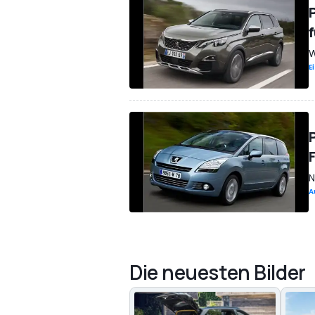
f
W
E
N
A
Die neuesten Bilder