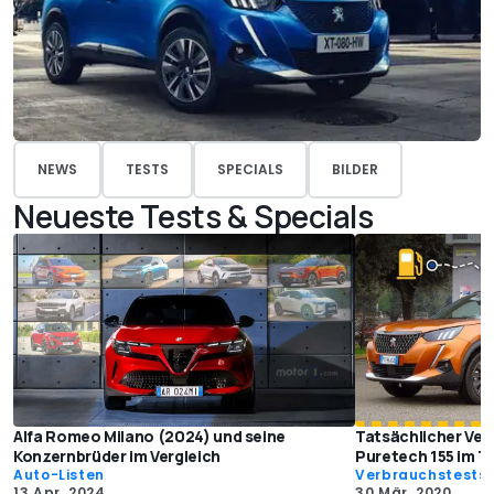
NEWS
TESTS
SPECIALS
BILDER
Neueste Tests & Specials
Alfa Romeo Milano (2024) und seine
Tatsächlicher Ve
Konzernbrüder im Vergleich
Puretech 155 im T
Auto-Listen
Verbrauchstests
13 Apr. 2024
30 Mär. 2020