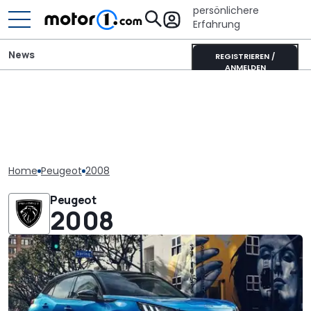
persönlichere
Erfahrung
News
REGISTRIEREN /
ANMELDEN
Home
Peugeot
2008
Peugeot
2008