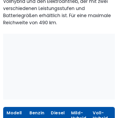
Vollhybrid und den Elektroantrieb, der mit zwei
verschiedenen Leistungsstufen und
Batteriegrößen erhältlich ist. Für eine maximale
Reichweite von 490 km.
Modell
Benzin
Diesel
Mild-
Voll-
E