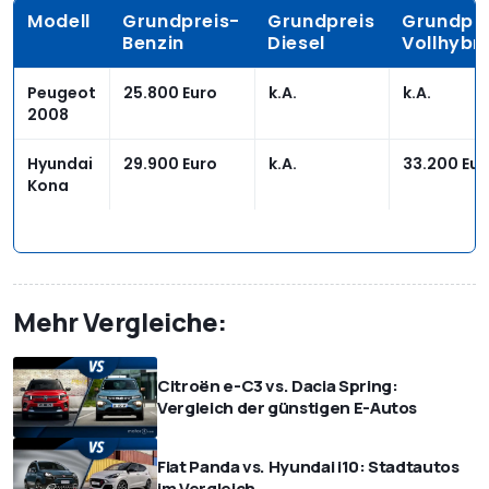
Modell
Grundpreis-
Grundpreis
Grundpre
Benzin
Diesel
Vollhybr
Peugeot
25.800 Euro
k.A.
k.A.
2008
Hyundai
29.900 Euro
k.A.
33.200 Eur
Kona
Mehr Vergleiche:
Citroën e-C3 vs. Dacia Spring:
Vergleich der günstigen E-Autos
Fiat Panda vs. Hyundai i10: Stadtautos
im Vergleich