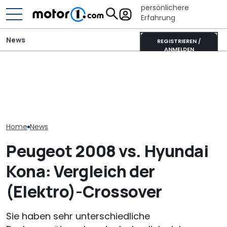
persönlichere
Erfahrung
News
REGISTRIEREN /
ANMELDEN
Peugeot E-5008 Dog
It’s Offroad-Time: H&R-
Die Super Bee 
Edition: Auf den Hund
Höherlegungsfedern für
Der neueste 
gekommen
den Ford Ranger
Charger hat 6
Home
News
Peugeot 2008 vs. Hyundai
Kona: Vergleich der
(Elektro)-Crossover
Sie haben sehr unterschiedliche