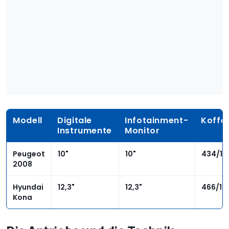
Modell
Digitale
Infotainment-
Koffe
Instrumente
Monitor
Peugeot
10"
10"
434/1.4
2008
Hyundai
12,3"
12,3"
466/1.3
Kona