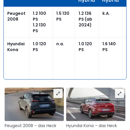
Hybrid
Hybrid
Peugeot
1.2 100
1.5 130
1.2 136
k.A.
1
2008
PS
PS
PS (ab
P
1.2 130
2024)
k
PS
Hyundai
1.0 120
n.a.
1.0 120
1.6 140
1
Kona
PS
PS
PS
P
k
1
P
k
Peugeot 2008 – das Heck
Hyundai Kona – das Heck