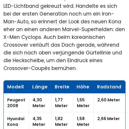
LED-Lichtband gekreuzt wird. Handelte es sich
bei der ersten Generation noch um ein Iron-
Man-Auto, so erinnert der Look des neuen Kona
eher an einen anderen Marvel-Superhelden: den
X-Men Cyclops. Auch beim koreanischen
Crossover verläuft das Dach gerade, während
die sich nach oben verjüngende Gürtellinie und
die Heckscheibe, um den Eindruck eines
Crossover-Coupés bemühen.
Modell
Länge
Breite
Höhe
Radstand
Peugeot
4,30
1,77
1,55
2,60 Meter
2008
Meter
Meter
Meter
Hyundai
4,35
1,82
1,58
2,66 Meter
Kona
Meter
Meter
Meter