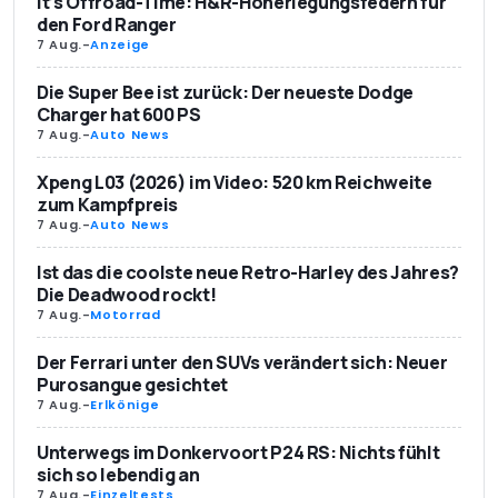
It’s Offroad-Time: H&R-Höherlegungsfedern für
den Ford Ranger
7 Aug.
-
Anzeige
Die Super Bee ist zurück: Der neueste Dodge
Charger hat 600 PS
7 Aug.
-
Auto News
Xpeng L03 (2026) im Video: 520 km Reichweite
zum Kampfpreis
7 Aug.
-
Auto News
Ist das die coolste neue Retro-Harley des Jahres?
Die Deadwood rockt!
7 Aug.
-
Motorrad
Der Ferrari unter den SUVs verändert sich: Neuer
Purosangue gesichtet
7 Aug.
-
Erlkönige
Unterwegs im Donkervoort P24 RS: Nichts fühlt
sich so lebendig an
7 Aug.
-
Einzeltests