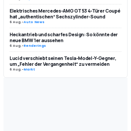
Elektrisches Mercedes-AMG GT 53 4-Türer Coupé
hat „authentischen“ Sechszylinder-Sound
6 Aug.
-
Auto News
Heckantrieb und scharfes Design: So könnte der
neue BMW 1er aussehen
6 Aug.
-
Renderings
Lucid verschiebt seinen Tesla-Model-Y-Gegner,
um „Fehler der Vergangenheit“ zu vermeiden
6 Aug.
-
Markt