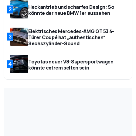
Heckantrieb und scharfes Design: So
2
könnte der neue BMW 1er aussehen
Elektrisches Mercedes-AMG GT 53 4-
3
Türer Coupé hat „authentischen“
Sechszylinder-Sound
Toyotas neuer V8-Supersportwagen
4
könnte extrem selten sein