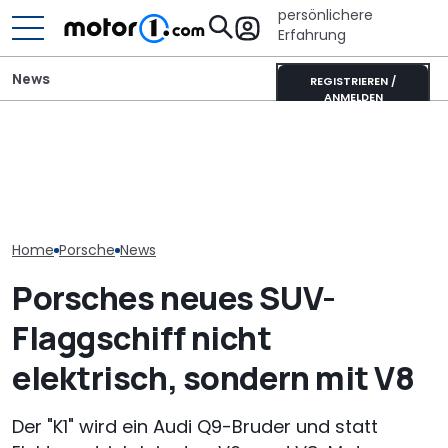
persönlichere
Erfahrung
News
REGISTRIEREN /
ANMELDEN
Porsche verlängert
Adria Twin (2026): Kult-
Porsche versc
Standortsicherung um
Campervan komplett
Sparkurs: Weit
fünf Jahre bis 2035
neu
Jobs auf der 
Home
Porsche
News
Porsches neues SUV-
Flaggschiff nicht
elektrisch, sondern mit V8
Der "K1" wird ein Audi Q9-Bruder und statt