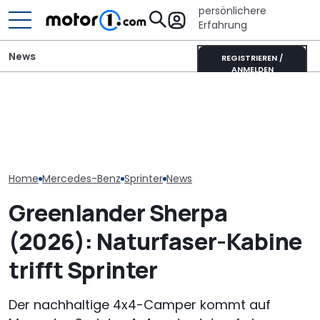
persönlichere
Erfahrung
News
REGISTRIEREN /
ANMELDEN
Pössl Roadstar XL Evo
Mitsubishi Grandis
Laika Kreos H 
(2026): Der X wird
Mildhybrid (2026) im Test:
will der neue 
erwachsen
Erfreulich normal!
Integrierte p
Home
Mercedes-Benz
Sprinter
News
Greenlander Sherpa
(2026): Naturfaser-Kabine
trifft Sprinter
Der nachhaltige 4x4-Camper kommt auf