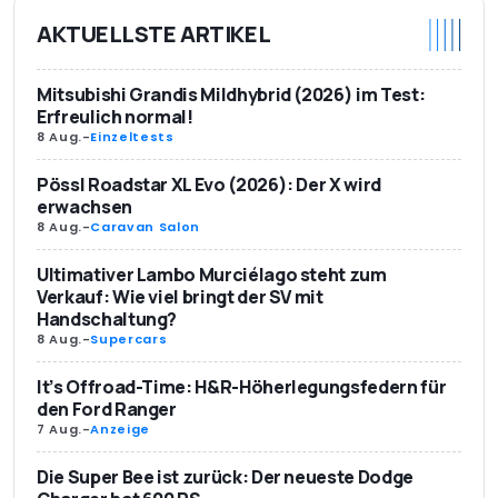
AKTUELLSTE ARTIKEL
Mitsubishi Grandis Mildhybrid (2026) im Test:
Erfreulich normal!
8 Aug.
-
Einzeltests
Pössl Roadstar XL Evo (2026): Der X wird
erwachsen
8 Aug.
-
Caravan Salon
Ultimativer Lambo Murciélago steht zum
Verkauf: Wie viel bringt der SV mit
Handschaltung?
8 Aug.
-
Supercars
It’s Offroad-Time: H&R-Höherlegungsfedern für
den Ford Ranger
7 Aug.
-
Anzeige
Die Super Bee ist zurück: Der neueste Dodge