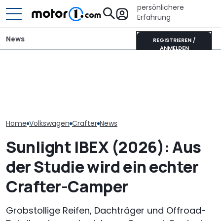
persönlichere
Erfahrung
News
REGISTRIEREN /
ANMELDEN
VW Grand California wird
Laika Kreos H 5109 MB: So
GWM Ora 5 vs.
endlich autarker: Neues
will der neue Luxus-
China-Neulin
Solarpaket kommt
Integrierte punkten
Kompakt-Plat
Home
Volkswagen
Crafter
News
Sunlight IBEX (2026): Aus
der Studie wird ein echter
Crafter-Camper
Grobstollige Reifen, Dachträger und Offroad-