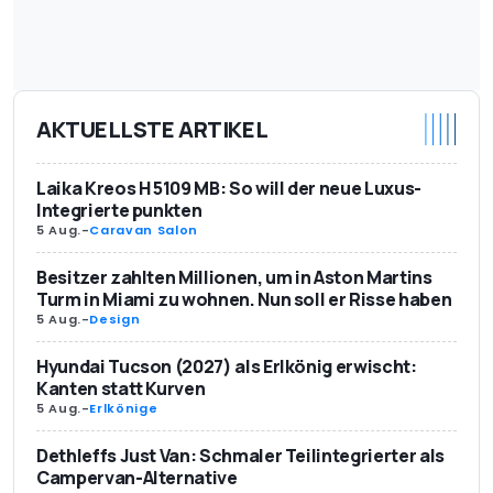
AKTUELLSTE ARTIKEL
Laika Kreos H 5109 MB: So will der neue Luxus-
Integrierte punkten
5 Aug.
-
Caravan Salon
Besitzer zahlten Millionen, um in Aston Martins
Turm in Miami zu wohnen. Nun soll er Risse haben
5 Aug.
-
Design
Hyundai Tucson (2027) als Erlkönig erwischt:
Kanten statt Kurven
5 Aug.
-
Erlkönige
Dethleffs Just Van: Schmaler Teilintegrierter als
Campervan-Alternative