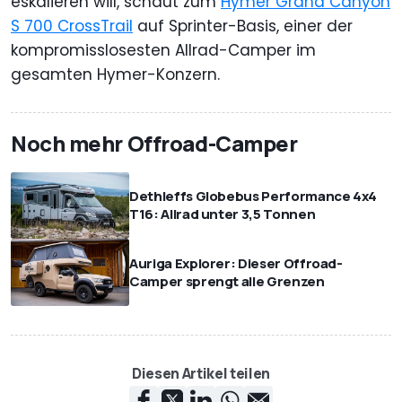
eskalieren will, schaut zum
Hymer Grand Canyon
S 700 CrossTrail
auf Sprinter-Basis, einer der
kompromisslosesten Allrad-Camper im
gesamten Hymer-Konzern.
Noch mehr Offroad-Camper
Dethleffs Globebus Performance 4x4
T16: Allrad unter 3,5 Tonnen
Auriga Explorer: Dieser Offroad-
Camper sprengt alle Grenzen
Diesen Artikel teilen