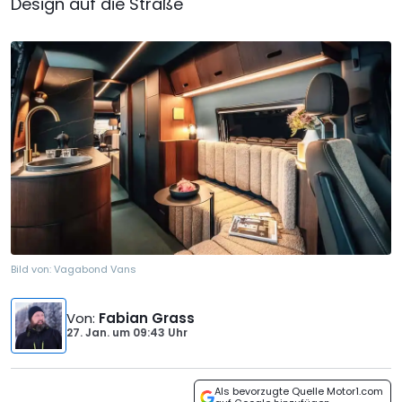
Design auf die Straße
Bild von:
Vagabond Vans
Von
:
Fabian Grass
27. Jan.
um
09:43 Uhr
Als bevorzugte Quelle Motor1.com