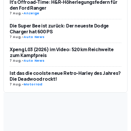
It’s Offroad-Time: H&R-Höherlegungsfedern für
den Ford Ranger
7 Aug.
-
Anzeige
Die Super Bee ist zurück: Der neueste Dodge
Charger hat 600 PS
7 Aug.
-
Auto News
Xpeng L03 (2026) im Video: 520 km Reichweite
zum Kampfpreis
7 Aug.
-
Auto News
Ist das die coolste neue Retro-Harley des Jahres?
Die Deadwood rockt!
7 Aug.
-
Motorrad