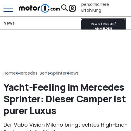
persönlichere
Erfahrung
News
REGISTRIEREN /
ANMELDEN
Ultimativer Lambo
Pössl Roadstar XL Evo
Murciélago steht zum
Laika Kreos H 
(2026): Der X wird
Verkauf: Wie viel bringt
will der neue 
erwachsen
der SV mit
Integrierte p
Handschaltung?
Home
Mercedes-Benz
Sprinter
News
Yacht-Feeling im Mercedes
Sprinter: Dieser Camper ist
purer Luxus
Der Vabo Vision Milano bringt echtes High-End-