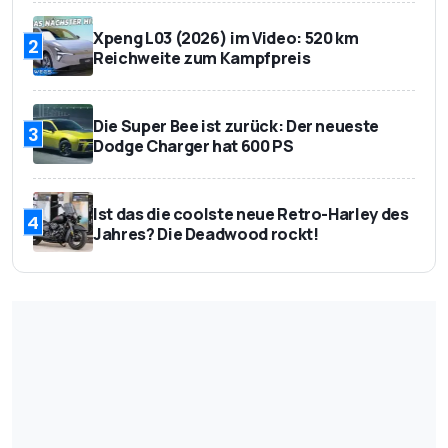
Xpeng L03 (2026) im Video: 520 km
2
Reichweite zum Kampfpreis
Die Super Bee ist zurück: Der neueste
3
Dodge Charger hat 600 PS
Ist das die coolste neue Retro-Harley des
4
Jahres? Die Deadwood rockt!