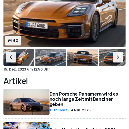
40
15. Dez. 2023
um
12:50 Uhr
Artikel
Den Porsche Panamera wird es
noch lange Zeit mit Benziner
geben
Auto News
-
14 Mär. 2025