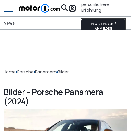
persönlichere
Erfahrung
News
REGISTRIEREN /
ANMELDEN
Home
Porsche
Panamera
Bilder
Bilder - Porsche Panamera
(2024)