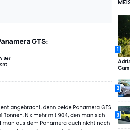
MEI
 Panamera GTS:
1
W 8er
Adri
cht
Camp
2
oment angebracht, denn beide Panamera GTS
3
ei Tonnen. Nix mehr mit 904, den man sich
 soll man aus dem Panamera auch nicht nach