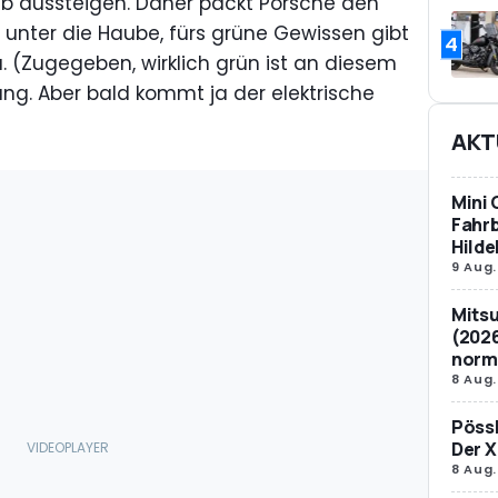
ub aussteigen. Daher packt Porsche den
 unter die Haube, fürs grüne Gewissen gibt
4
u. (Zugegeben, wirklich grün ist an diesem
ung. Aber bald kommt ja der elektrische
AKT
Mini 
Fahrb
Hild
9 Aug.
Mitsu
(2026
norm
8 Aug.
Pössl
Der X
8 Aug.