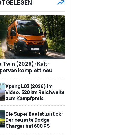
STGELESEN
a Twin (2026): Kult-
ervan komplett neu
Xpeng L03 (2026) im
Video: 520 km Reichweite
zum Kampfpreis
Die Super Bee ist zurück:
Der neueste Dodge
Charger hat 600 PS