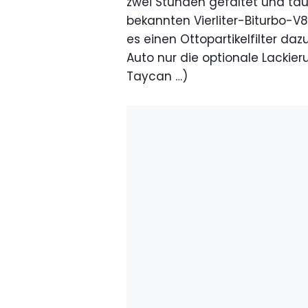
zwei Stunden gefaltet und ta
bekannten Vierliter-Biturbo-V8
es einen Ottopartikelfilter daz
Auto nur die optionale Lackier
Taycan …)