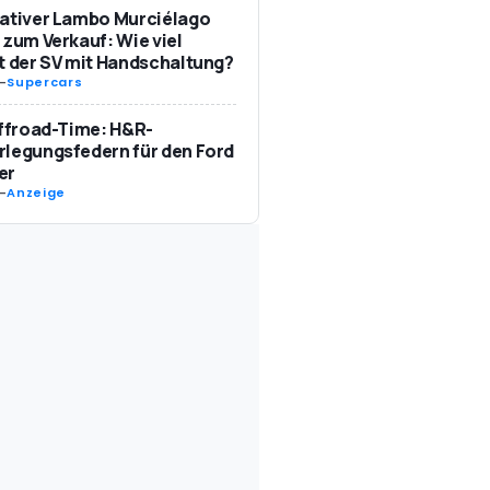
ativer Lambo Murciélago
 zum Verkauf: Wie viel
t der SV mit Handschaltung?
-
Supercars
Offroad-Time: H&R-
legungsfedern für den Ford
er
-
Anzeige