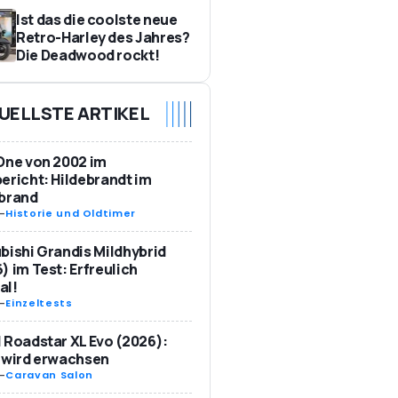
Ist das die coolste neue
Retro-Harley des Jahres?
Die Deadwood rockt!
UELLSTE ARTIKEL
One von 2002 im
ericht: Hildebrandt im
ebrand
-
Historie und Oldtimer
bishi Grandis Mildhybrid
) im Test: Erfreulich
al!
-
Einzeltests
 Roadstar XL Evo (2026):
 wird erwachsen
-
Caravan Salon