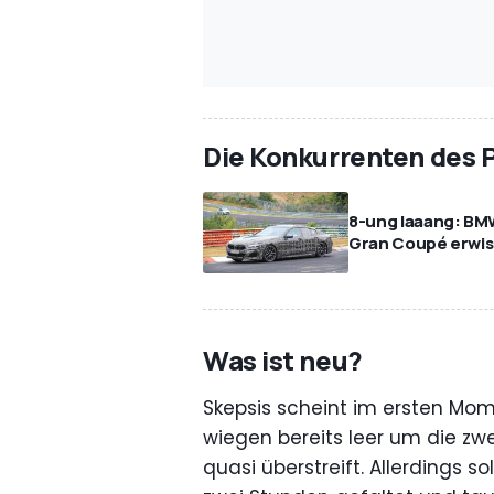
Die Konkurrenten des
8-ung laaang: BM
Gran Coupé erwis
Was ist neu?
Skepsis scheint im ersten M
wiegen bereits leer um die zw
quasi überstreift. Allerdings