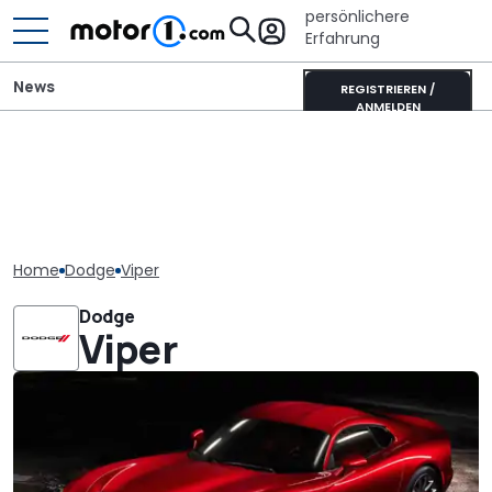
persönlichere
Erfahrung
News
REGISTRIEREN /
ANMELDEN
Home
Dodge
Viper
Dodge
Viper