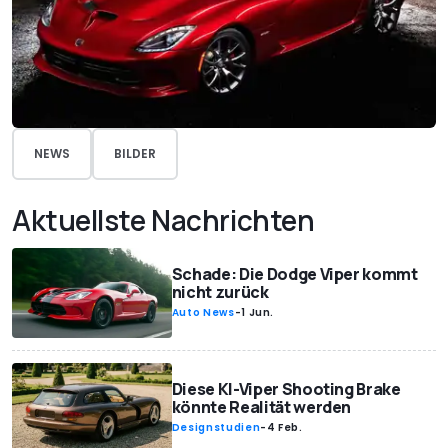
NEWS
BILDER
Aktuellste Nachrichten
Schade: Die Dodge Viper kommt
nicht zurück
Auto News
-
1 Jun.
Diese KI-Viper Shooting Brake
könnte Realität werden
Designstudien
-
4 Feb.