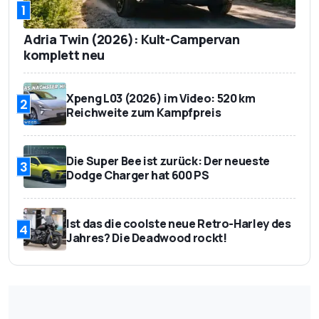
1
Adria Twin (2026): Kult-Campervan
komplett neu
Xpeng L03 (2026) im Video: 520 km
2
Reichweite zum Kampfpreis
Die Super Bee ist zurück: Der neueste
3
Dodge Charger hat 600 PS
Ist das die coolste neue Retro-Harley des
4
Jahres? Die Deadwood rockt!