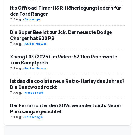
It’s Offroad-Time: H&R-Höherlegungsfedern für
den Ford Ranger
7 Aug.
-
Anzeige
Die Super Bee ist zurück: Der neueste Dodge
Charger hat 600 PS
7 Aug.
-
Auto News
Xpeng L03 (2026) im Video: 520 km Reichweite
zum Kampfpreis
7 Aug.
-
Auto News
Ist das die coolste neue Retro-Harley des Jahres?
Die Deadwood rockt!
7 Aug.
-
Motorrad
Der Ferrari unter den SUVs verändert sich: Neuer
Purosangue gesichtet
7 Aug.
-
Erlkönige