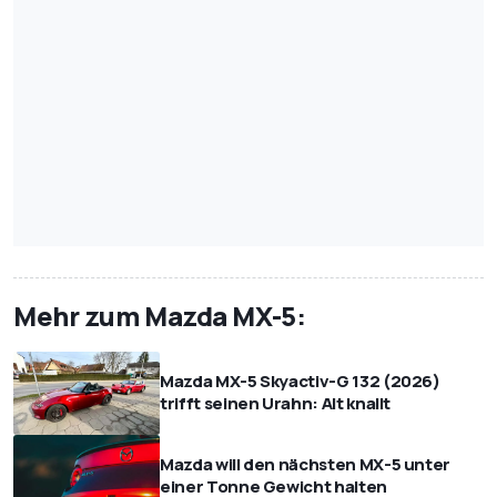
Mehr zum Mazda MX-5:
Mazda MX-5 Skyactiv-G 132 (2026)
trifft seinen Urahn: Alt knallt
Mazda will den nächsten MX-5 unter
einer Tonne Gewicht halten