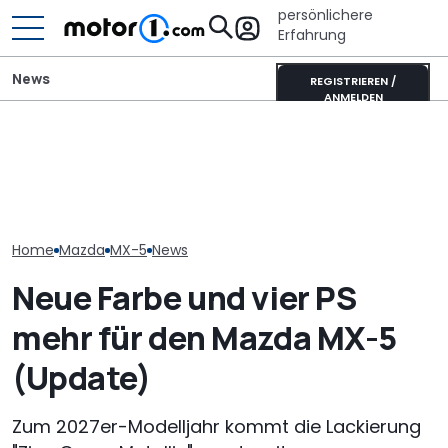
persönlichere
Erfahrung
News
REGISTRIEREN /
ANMELDEN
Mazda-Chef: Neuer MX-5
Pössl Roadstar XL Evo
Mazda MX-5 (2
könnte auch als reines
(2026): Der X wird
Sanftes Upda
Elektroauto kommen
erwachsen
neues Sonder
Home
Mazda
MX-5
News
Neue Farbe und vier PS
mehr für den Mazda MX-5
(Update)
Zum 2027er-Modelljahr kommt die Lackierung