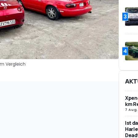
3
4
m Vergleich
AKT
Xpeng
km R
7 Aug.
Ist d
Harle
Dead