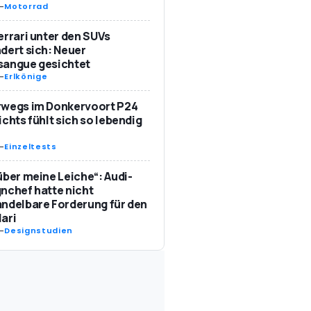
-
Motorrad
errari unter den SUVs
dert sich: Neuer
sangue gesichtet
-
Erlkönige
rwegs im Donkervoort P24
ichts fühlt sich so lebendig
-
Einzeltests
über meine Leiche“: Audi-
nchef hatte nicht
ndelbare Forderung für den
ari
-
Designstudien