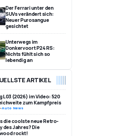
Der Ferrari unter den
SUVs verändert sich:
Neuer Purosangue
gesichtet
Unterwegs im
Donkervoort P24 RS:
Nichts fühlt sich so
lebendig an
UELLSTE ARTIKEL
 L03 (2026) im Video: 520
eichweite zum Kampfpreis
-
Auto News
as die coolste neue Retro-
y des Jahres? Die
wood rockt!