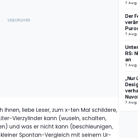
7 Aug.
Der F
verän
Puro
7 Aug.
Unte
RS: N
an
7 Aug.
„Nur 
Desig
verha
Nuvol
7 Aug.
 Ihnen, liebe Leser, zum x-ten Mal schildere,
iter-Vierzylinder kann (wuseln, schalten,
n) und was er nicht kann (beschleunigen,
n kleiner Spontan-Vergleich mit seinem Ur-