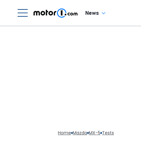
News
Home
Mazda
MX-5
Tests